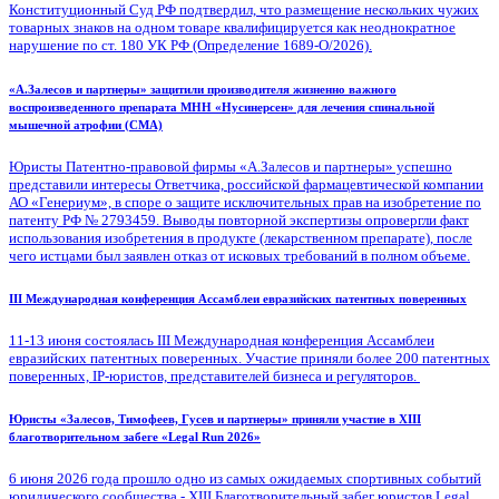
Конституционный Суд РФ подтвердил, что размещение нескольких чужих
товарных знаков на одном товаре квалифицируется как неоднократное
нарушение по ст. 180 УК РФ (Определение 1689-О/2026).
«А.Залесов и партнеры» защитили производителя жизненно важного
воспроизведенного препарата МНН «Нусинерсен» для лечения спинальной
мышечной атрофии (СМА)
Юристы Патентно-правовой фирмы «А.Залесов и партнеры» успешно
представили интересы Ответчика, российской фармацевтической компании
АО «Генериум», в споре о защите исключительных прав на изобретение по
патенту РФ № 2793459. Выводы повторной экспертизы опровергли факт
использования изобретения в продукте (лекарственном препарате), после
чего истцами был заявлен отказ от исковых требований в полном объеме.
III Международная конференция Ассамблеи евразийских патентных поверенных
11-13 июня состоялась III Международная конференция Ассамблеи
евразийских патентных поверенных. Участие приняли более 200 патентных
поверенных, IP-юристов, представителей бизнеса и регуляторов.
Юристы «Залесов, Тимофеев, Гусев и партнеры» приняли участие в XIII
благотворительном забеге «Legal Run 2026»
6 июня 2026 года прошло одно из самых ожидаемых спортивных событий
юридического сообщества - XIII Благотворительный забег юристов Legal