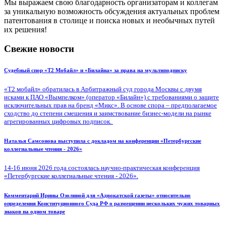
Мы выражаем свою благодарность организаторам и коллегам
за уникальную возможность обсуждения актуальных проблем
патентования в столице и поиска новых и необычных путей
их решения!
Свежие новости
Судебный спор «Т2 Мобайл» и «Билайна» за права на мультиподписку
«Т2 мобайл» обратилась в Арбитражный суд города Москвы с двумя
исками к ПАО «Вымпелком» (оператор «Билайн») с требованиями о защите
исключительных прав на бренд «Микс». В основе спора – предполагаемое
сходство до степени смешения и заимствование бизнес-модели на рынке
агрегированных цифровых подписок.
Наталья Самсонова выступила с докладом на конференции «Петербургские
коллегиальные чтения - 2026»
14-16 июня 2026 года состоялась научно-практическая конференция
«Петербургские коллегиальные чтения - 2026».
Комментарий Ирины Озолиной для «Адвокатской газеты» относительно
определения Конституционного Суда РФ о размещении нескольких чужих товарных
знаков на одном товаре