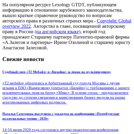
На популярном ресурсе Lexology GTDT, публикующем
информацию в отношении зарубежного законодательства,
вышло краткое справочное руководство по вопросам
авторского права в различных странах мира -
Copyright: Global
overview 2022
. Авторство в главе, посвященной авторскому
праву в России
(на английском языке)
, второй год
принадлежит Старшему партнеру Патентно-правовой фирмы
«А.Залесов и партнеры» Ирине Озолиной и старшему юристу
Анастасии Залесовой.
Свежие новости
Судебный спор «Т2 Мобайл» и «Билайна» за права на мультиподписку
«Т2 мобайл» обратилась в Арбитражный суд города Москвы с двумя
исками к ПАО «Вымпелком» (оператор «Билайн») с требованиями о защите
исключительных прав на бренд «Микс». В основе спора – предполагаемое
сходство до степени смешения и заимствование бизнес-модели на рынке
агрегированных цифровых подписок.
Наталья Самсонова выступила с докладом на конференции «Петербургские
коллегиальные чтения - 2026»
14-16 июня 2026 года состоялась научно-практическая конференция