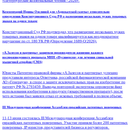
«Петербургские коллегиальные чтения - 2026».
Комментарий Ирины Озолиной для «Адвокатской газеты» относительно
определения Конституционного Суда РФ о размещении нескольких чужих товарных
знаков на одном товаре
Конституционный Суд РФ подтвердил, что размещение нескольких чужих
товарных знаков на одном товаре квалифицируется как неоднократное
нарушение по ст. 180 УК РФ (Определение 1689-О/2026).
«А.Залесов и партнеры» защитили производителя жизненно важного
воспроизведенного препарата МНН «Нусинерсен» для лечения спинальной
мышечной атрофии (СМА)
Юристы Патентно-правовой фирмы «А.Залесов и партнеры» успешно
представили интересы Ответчика, российской фармацевтической компании
АО «Генериум», в споре о защите исключительных прав на изобретение по
патенту РФ № 2793459. Выводы повторной экспертизы опровергли факт
использования изобретения в продукте (лекарственном препарате), после
чего истцами был заявлен отказ от исковых требований в полном объеме.
III Международная конференция Ассамблеи евразийских патентных поверенных
11-13 июня состоялась III Международная конференция Ассамблеи
евразийских патентных поверенных. Участие приняли более 200 патентных
поверенных, IP-юристов, представителей бизнеса и регуляторов.