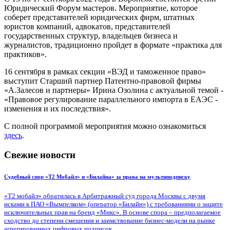
Юридический Форум мастеров. Мероприятие, которое
соберет представителей юридических фирм, штатных
юристов компаний, адвокатов, представителей
государственных структур, владельцев бизнеса и
журналистов, традиционно пройдет в формате «практика для
практиков».
16 сентября в рамках секции «ВЭД и таможенное право»
выступит Старший партнер Патентно-правовой фирмы
«А.Залесов и партнеры» Ирина Озолина с актуальной темой -
«Правовое регулирование параллельного импорта в ЕАЭС -
изменения и их последствия».
С полной программой мероприятия можно ознакомиться
здесь
.
Свежие новости
Судебный спор «Т2 Мобайл» и «Билайна» за права на мультиподписку
«Т2 мобайл» обратилась в Арбитражный суд города Москвы с двумя
исками к ПАО «Вымпелком» (оператор «Билайн») с требованиями о защите
исключительных прав на бренд «Микс». В основе спора – предполагаемое
сходство до степени смешения и заимствование бизнес-модели на рынке
агрегированных цифровых подписок.