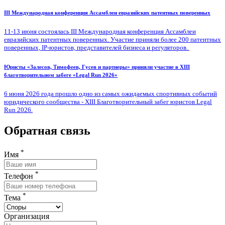
III Международная конференция Ассамблеи евразийских патентных поверенных
11-13 июня состоялась III Международная конференция Ассамблеи
евразийских патентных поверенных. Участие приняли более 200 патентных
поверенных, IP-юристов, представителей бизнеса и регуляторов.
Юристы «Залесов, Тимофеев, Гусев и партнеры» приняли участие в XIII
благотворительном забеге «Legal Run 2026»
6 июня 2026 года прошло одно из самых ожидаемых спортивных событий
юридического сообщества - XIII Благотворительный забег юристов Legal
Run 2026.
Обратная связь
*
Имя
*
Телефон
*
Тема
Организация