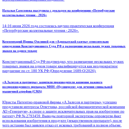
Наталья Самсонова выступила с докладом на конференции «Петербургские
коллегиальные чтения - 2026»
14-16 июня 2026 года состоялась научно-практическая конференция
«Петербургские коллегиальные чтения - 2026».
Комментарий Ирины Озолиной для «Адвокатской газеты» относительно
определения Конституционного Суда РФ о размещении нескольких чужих товарных
знаков на одном товаре
Конституционный Суд РФ подтвердил, что размещение нескольких чужих
товарных знаков на одном товаре квалифицируется как неоднократное
нарушение по ст. 180 УК РФ (Определение 1689-О/2026).
«А.Залесов и партнеры» защитили производителя жизненно важного
воспроизведенного препарата МНН «Нусинерсен» для лечения спинальной
мышечной атрофии (СМА)
Юристы Патентно-правовой фирмы «А.Залесов и партнеры» успешно
представили интересы Ответчика, российской фармацевтической компании
АО «Генериум», в споре о защите исключительных прав на изобретение по
патенту РФ № 2793459. Выводы повторной экспертизы опровергли факт
использования изобретения в продукте (лекарственном препарате), после
чего истцами был заявлен отказ от исковых требований в полном объеме.