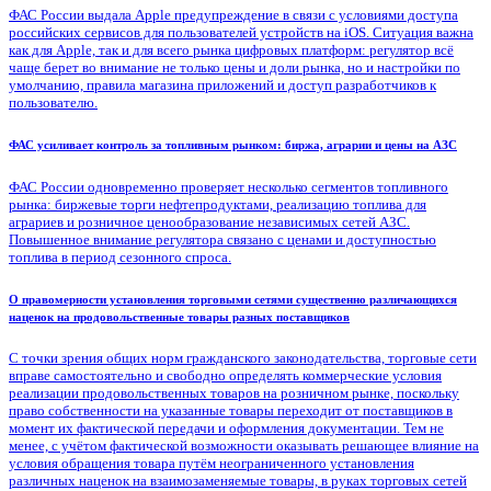
ФАС России выдала Apple предупреждение в связи с условиями доступа
российских сервисов для пользователей устройств на iOS. Ситуация важна
как для Apple, так и для всего рынка цифровых платформ: регулятор всё
чаще берет во внимание не только цены и доли рынка, но и настройки по
умолчанию, правила магазина приложений и доступ разработчиков к
пользователю.
ФАС усиливает контроль за топливным рынком: биржа, аграрии и цены на АЗС
ФАС России одновременно проверяет несколько сегментов топливного
рынка: биржевые торги нефтепродуктами, реализацию топлива для
аграриев и розничное ценообразование независимых сетей АЗС.
Повышенное внимание регулятора связано с ценами и доступностью
топлива в период сезонного спроса.
О правомерности установления торговыми сетями существенно различающихся
наценок на продовольственные товары разных поставщиков
С точки зрения общих норм гражданского законодательства, торговые сети
вправе самостоятельно и свободно определять коммерческие условия
реализации продовольственных товаров на розничном рынке, поскольку
право собственности на указанные товары переходит от поставщиков в
момент их фактической передачи и оформления документации. Тем не
менее, с учётом фактической возможности оказывать решающее влияние на
условия обращения товара путём неограниченного установления
различных наценок на взаимозаменяемые товары, в руках торговых сетей