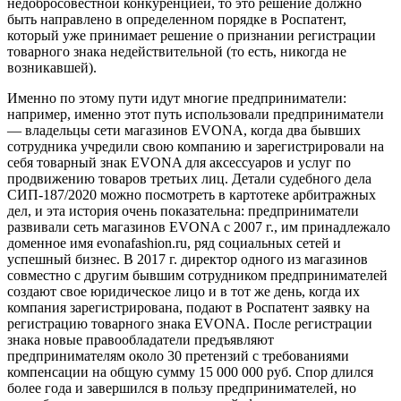
недобросовестной конкуренцией, то это решение должно
быть направлено в определенном порядке в Роспатент,
который уже принимает решение о признании регистрации
товарного знака недействительной (то есть, никогда не
возникавшей).
Именно по этому пути идут многие предприниматели:
например, именно этот путь использовали предприниматели
— владельцы сети магазинов EVONA, когда два бывших
сотрудника учредили свою компанию и зарегистрировали на
себя товарный знак EVONA для аксессуаров и услуг по
продвижению товаров третьих лиц. Детали судебного дела
СИП-187/2020 можно посмотреть в картотеке арбитражных
дел, и эта история очень показательна: предприниматели
развивали сеть магазинов EVONA с 2007 г., им принадлежало
доменное имя evonafashion.ru, ряд социальных сетей и
успешный бизнес. В 2017 г. директор одного из магазинов
совместно с другим бывшим сотрудником предпринимателей
создают свое юридическое лицо и в тот же день, когда их
компания зарегистрирована, подают в Роспатент заявку на
регистрацию товарного знака EVONA. После регистрации
знака новые правообладатели предъявляют
предпринимателям около 30 претензий с требованиями
компенсации на общую сумму 15 000 000 руб. Спор длился
более года и завершился в пользу предпринимателей, но