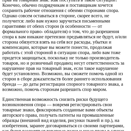
Конечно, обычно подрядчикам и поставщикам хочется
сохранить рабочие отношения с обеими сторонами спора.
Однако совсем оставаться в стороне, скорее всего, не
получится: либо вам нужно заручиться письменными
гарантиями от обеих сторон (в особенности — от
формального право- обладателя) о том, что до разрешения
спора к вам никакие претензии предъявляться не будут, и/или
сторона обязуется взять на себя все расходы, убытки и
компенсации, которые вы можете понести, продолжая
работать с этой стороной в ситуации спора, либо вам тоже
придется защищаться, поскольку не только производитель
товаров, но и розничный продавец несут ответственность за
нарушение прав на товарный знак, если такое нарушение
будет установлено. Возможно, вы сможете помочь одной из
сторон в сборе доказательств более раннего использования
бренда — до даты регистрации спорного товарного знака, а
возможно, помочь сторонам разрешить спор миром.
Единственная возможность снизить риски будущего
возникновения спора — вовремя регистрировать свои
товарные знаки, фиксировать созданные вами объекты
авторского права, получать патенты на промышленные
образцы (внешний вид изделия, рисунки тканей и пр.), на
изобретения, заранее договариваться со своими партнерами,
как будут разделяться товарные знаки и иные права в случае