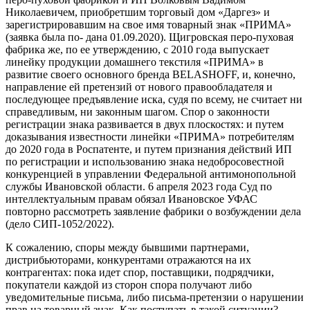
Николаевичем, приобретшим торговый дом «Даргез» и
зарегистрировавшим на свое имя товарный знак «ПРИМА»
(заявка была по- дана 01.09.2020). Щигровская перо-пуховая
фабрика же, по ее утверждению, с 2010 года выпускает
линейку продукции домашнего текстиля «ПРИМА» в
развитие своего основного бренда BELASHOFF, и, конечно,
направление ей претензий от нового правообладателя и
последующее предъявление иска, судя по всему, не считает ни
справедливым, ни законным шагом. Спор о законности
регистрации знака развивается в двух плоскостях: и путем
доказывания известности линейки «ПРИМА» потребителям
до 2020 года в Роспатенте, и путем признания действий ИП
по регистрации и использованию знака недобросовестной
конкуренцией в управлении Федеральной антимонопольной
службы Ивановской области. 6 апреля 2023 года Суд по
интеллектуальным правам обязал Ивановское УФАС
повторно рассмотреть заявление фабрики о возбуждении дела
(дело СИП-1052/2022).
К сожалению, споры между бывшими партнерами,
дистрибьюторами, конкурентами отражаются на их
контрагентах: пока идет спор, поставщики, подрядчики,
покупатели каждой из сторон спора получают либо
уведомительные письма, либо письма-претензии о нарушении
прав на товарный знак. Как поступать в такой ситуации?