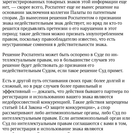
зарегистрированных товарных знаков этой информации еще
нет, — скорее всего, Роспатент еще не вынес решение на
основании заключения коллегии Палаты по патентным
спорам. До вынесения решения Роспатентом о признании
знака недействительным знак действует, но вряд ли кто-то
решится предъявлять претензии о его нарушении в этот
период: такие действия можно признать злоупотреблением
правом, поскольку правообладателю известно, что есть
неустранимые сомнения в действительности знака.
Решение Роспатента может быть оспорено в Суде по ин-
теллектуальным правам, но в большинстве случаев это
решение будет действовать до признания его
недействительным Судом, если такое решение Суд примет.
Есть и другой путь отстаивания своих прав: более долгий и
сложный, но в ряде случаев более правильный и
эффективный — доказать, что действия бывшего партнера по
регистрации и использованию вашего знака являются
недобросовестной конкуренцией. Такие действия запрещены
статьей 14.4 Закона «О защите конкуренции», а спор
рассматривают либо антимонопольные органы, либо Суд по
интеллектуальным правам. Если антимонопольный орган или
Суд по интеллектуальным правам соглашаются с вами в том,
что регистрация и использование знака являются