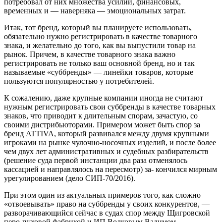
потребовал от них множества усилий, финансовых,
временных и — наверняка — эмоциональных затрат.
Итак, тот бренд, который вы планируете использовать,
обязательно нужно регистрировать в качестве товарного
знака, и желательно до того, как вы выпустили товар на
рынок. Причем, в качестве товарного знака важно
регистрировать не только ваш основной бренд, но и так
называемые «суббренды» — линейки товаров, которые
пользуются популярностью у потребителей.
К сожалению, даже крупные компании иногда не считают
нужным регистрировать свои суббренды в качестве товарных
знаков, что приводит к длительным спорам, зачастую, со
своими дистрибьюторами. Примером может быть спор за
бренд ATTIVA, который развивался между двумя крупными
игроками на рынке чулочно-носочных изделий, и после более
чем двух лет административных и судебных разбирательств
(решение суда первой инстанции два раза отменялось
кассацией и направлялось на пересмотр) за- кончился мирным
урегулированием (дело СИП-70/2016).
При этом один из актуальных примеров того, как сложно
«отвоевывать» право на суббренды у своих конкурентов, —
разворачивающийся сейчас в судах спор между Щигровской
перо-пуховой фабрикой и ИП Волковым Вадимом