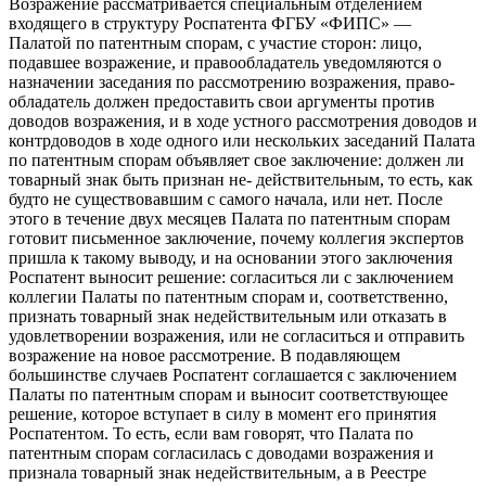
Возражение рассматривается специальным отделением
входящего в структуру Роспатента ФГБУ «ФИПС» —
Палатой по патентным спорам, с участие сторон: лицо,
подавшее возражение, и правообладатель уведомляются о
назначении заседания по рассмотрению возражения, право-
обладатель должен предоставить свои аргументы против
доводов возражения, и в ходе устного рассмотрения доводов и
контрдоводов в ходе одного или нескольких заседаний Палата
по патентным спорам объявляет свое заключение: должен ли
товарный знак быть признан не- действительным, то есть, как
будто не существовавшим с самого начала, или нет. После
этого в течение двух месяцев Палата по патентным спорам
готовит письменное заключение, почему коллегия экспертов
пришла к такому выводу, и на основании этого заключения
Роспатент выносит решение: согласиться ли с заключением
коллегии Палаты по патентным спорам и, соответственно,
признать товарный знак недействительным или отказать в
удовлетворении возражения, или не согласиться и отправить
возражение на новое рассмотрение. В подавляющем
большинстве случаев Роспатент соглашается с заключением
Палаты по патентным спорам и выносит соответствующее
решение, которое вступает в силу в момент его принятия
Роспатентом. То есть, если вам говорят, что Палата по
патентным спорам согласилась с доводами возражения и
признала товарный знак недействительным, а в Реестре