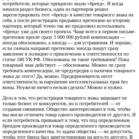
потребители, которые прекрасно знали «бренд». И когда
начался раздел бизнеса, один из партнеров решил
зарегистрировать этот «бренд» в качестве товарного знака на
себя, а после регистрации предъявил претензию ко второму
партнеру, который точно так же продолжил использовать
«бренд» уже для своего проекта. Чаще всего в первом письме-
претензии просят сразу 5 000 000 рублей компенсации —
иногда обоснованно, а иногда — для устрашения. И хорошо,
если сначала направят претензию: иногда пишут сразу
заявление в полицию о привлечении к ответственности по
статье 180 УК РФ. Обоснованы ли такие требования? Пока
товарный знак действует — обоснованы. Можно ли сразу
требовать компенсации, не предупредив о наличии товарного
знака до этого? Да, можно. Предприниматель несет
ответственность за нарушение интеллектуальных прав без
вины. Неужели ничего нельзя сделать? Можно и нужно.
Дело в том, что регистрация товарного знака защищает не
только бизнес от конкурентов, но и потребителей — от
создания смешения. Общество заинтересовано в том, чтобы
мы могли отличить товар одного производителя от другого. И
если потребитель привыкает к тому, что под определенным
брендом производится товар определенного производителя
определенного качества, то задача общества — не допустить,
чтобы этот бренд был зарегистрирован на кого-то другого. В