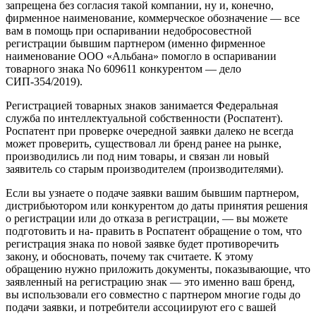
запрещена без согласия такой компании, ну и, конечно,
фирменное наименование, коммерческое обозначение — все
вам в помощь при оспаривании недобросовестной
регистрации бывшим партнером (именно фирменное
наименование ООО «Альбана» помогло в оспаривании
товарного знака No 609611 конкурентом — дело
СИП-354/2019).
Регистрацией товарных знаков занимается Федеральная
служба по интеллектуальной собственности (Роспатент).
Роспатент при проверке очередной заявки далеко не всегда
может проверить, существовал ли бренд ранее на рынке,
производились ли под ним товары, и связан ли новый
заявитель со старым производителем (производителями).
Если вы узнаете о подаче заявки вашим бывшим партнером,
дистрибьютором или конкурентом до даты принятия решения
о регистрации или до отказа в регистрации, — вы можете
подготовить и на- править в Роспатент обращение о том, что
регистрация знака по новой заявке будет противоречить
закону, и обосновать, почему так считаете. К этому
обращению нужно приложить документы, показывающие, что
заявленный на регистрацию знак — это именно ваш бренд,
вы использовали его совместно с партнером многие годы до
подачи заявки, и потребители ассоциируют его с вашей