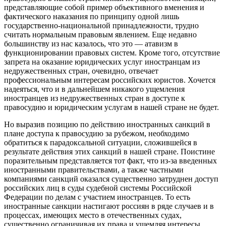
представляющие собой пример объективного вменения и
фактического наказания по принципу одной лишь
государственно-национальной принадлежности, трудно
считать нормальным правовым явлением. Еще недавно
большинству из нас казалось, что это — атавизм в
функционировании правовых систем. Кроме того, отсутствие
запрета на оказание юридических услуг иностранцам из
недружественных стран, очевидно, отвечает
профессиональным интересам российских юристов. Хочется
надеяться, что и в дальнейшем никакого ущемления
иностранцев из недружественных стран в доступе к
правосудию и юридическим услугам в нашей стране не будет.
Но выразив позицию по действию иностранных санкций в
плане доступа к правосудию за рубежом, необходимо
обратиться к парадоксальной ситуации, сложившейся в
результате действия этих санкций в нашей стране. Поистине
поразительным представляется тот факт, что из-за введенных
иностранными правительствами, а также частными
компаниями санкций оказался существенно затруднен доступ
российских лиц в суды судебной системы Российской
Федерации по делам с участием иностранцев. То есть
иностранные санкции настигают россиян в ряде случаев и в
процессах, имеющих место в отечественных судах,
существенно ограничивая их права и ущемляя интересы.