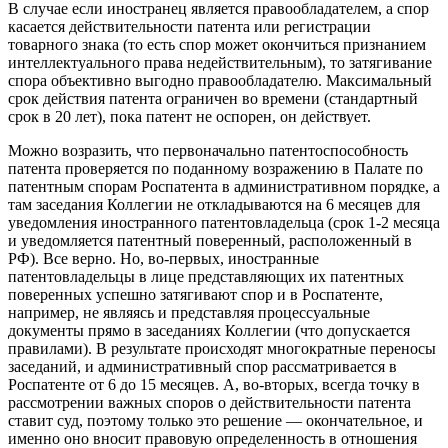
В случае если иностранец является правообладателем, а спор
касается действительности патента или регистрации
товарного знака (то есть спор может окончиться признанием
интеллектуального права недействительным), то затягивание
спора объективно выгодно правообладателю. Максимальный
срок действия патента ограничен во времени (стандартный
срок в 20 лет), пока патент не оспорен, он действует.
Можно возразить, что первоначально патентоспособность
патента проверяется по поданному возражению в Палате по
патентным спорам Роспатента в административном порядке, а
там заседания Коллегии не откладываются на 6 месяцев для
уведомления иностранного патентовладельца (срок 1-2 месяца
и уведомляется патентный поверенный, расположенный в
РФ). Все верно. Но, во-первых, иностранные
патентовладельцы в лице представляющих их патентных
поверенных успешно затягивают спор и в Роспатенте,
например, не являясь и представляя процессуальные
документы прямо в заседаниях Коллегии (что допускается
правилами). В результате происходят многократные переносы
заседаний, и административный спор рассматривается в
Роспатенте от 6 до 15 месяцев. А, во-вторых, всегда точку в
рассмотрении важных споров о действительности патента
ставит суд, поэтому только это решение — окончательное, и
именно оно вносит правовую определенность в отношения