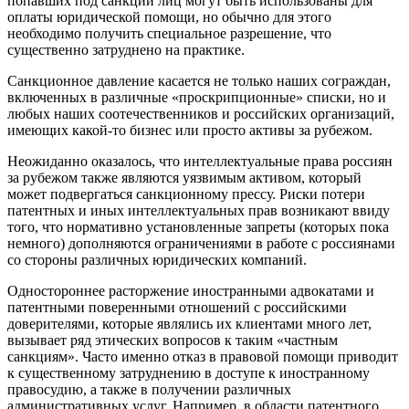
попавших под санкции лиц могут быть использованы для
оплаты юридической помощи, но обычно для этого
необходимо получить специальное разрешение, что
существенно затруднено на практике.
Санкционное давление касается не только наших сограждан,
включенных в различные «проскрипционные» списки, но и
любых наших соотечественников и российских организаций,
имеющих какой-то бизнес или просто активы за рубежом.
Неожиданно оказалось, что интеллектуальные права россиян
за рубежом также являются уязвимым активом, который
может подвергаться санкционному прессу. Риски потери
патентных и иных интеллектуальных прав возникают ввиду
того, что нормативно установленные запреты (которых пока
немного) дополняются ограничениями в работе с россиянами
со стороны различных юридических компаний.
Одностороннее расторжение иностранными адвокатами и
патентными поверенными отношений с российскими
доверителями, которые являлись их клиентами много лет,
вызывает ряд этических вопросов к таким «частным
санкциям». Часто именно отказ в правовой помощи приводит
к существенному затруднению в доступе к иностранному
правосудию, а также в получении различных
административных услуг. Например, в области патентного