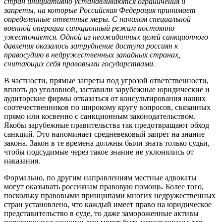
стран инициативно устанавливаются ограничения и
запреты, на которые Российская Федерация принимает
определенные ответные меры. С началом специальной
военной операции санкционный режим постоянно
ужесточается. Одной из неожиданных целей санкционного
давления оказалось затруднение доступа россиян к
правосудию в недружественных западных странах,
считающих себя правовыми государствами.
В частности, прямые запреты под угрозой ответственности,
вплоть до уголовной, заставили зарубежные юридические и
аудиторские фирмы отказаться от консультирования наших
соотечественников по широкому кругу вопросов, связанных
прямо или косвенно с санкционным законодательством.
Якобы зарубежные правительства так предотвращают обход
санкций. Это напоминает средневековый запрет на знание
закона. Закон в те времена должны были знать только судьи,
чтобы подсудимые через такое знание не уклонялись от
наказания.
Формально, по другим направлениям местные адвокаты
могут оказывать россиянам правовую помощь. Более того,
поскольку правовыми принципами многих недружественных
стран установлено, что каждый имеет право на юридическое
представительство в суде, то даже замороженные активы