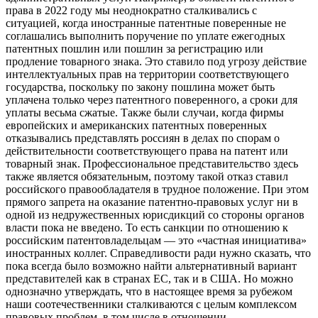
права в 2022 году мы неоднократно сталкивались с
ситуацией, когда иностранные патентные поверенные не
соглашались выполнить поручение по уплате ежегодных
патентных пошлин или пошлин за регистрацию или
продление товарного знака. Это ставило под угрозу действие
интеллектуальных прав на территории соответствующего
государства, поскольку по закону пошлина может быть
уплачена только через патентного поверенного, а сроки для
уплаты весьма сжатые. Также были случаи, когда фирмы
европейских и американских патентных поверенных
отказывались представлять россиян в делах по спорам о
действительности соответствующего права на патент или
товарный знак. Профессиональное представительство здесь
также является обязательным, поэтому такой отказ ставил
российского правообладателя в трудное положение. При этом
прямого запрета на оказание патентно-правовых услуг ни в
одной из недружественных юрисдикций со стороны органов
власти пока не введено. То есть санкции по отношению к
российским патентовладельцам — это «частная инициатива»
иностранных коллег. Справедливости ради нужно сказать, что
пока всегда было возможно найти альтернативный вариант
представителей как в странах ЕС, так и в США. Но можно
однозначно утверждать, что в настоящее время за рубежом
наши соотечественники сталкиваются с целым комплексом
правовых проблем, в том числе в отношении