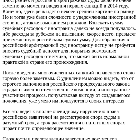
иностранцев и россиян в арбитражных судах было не очень
заметно до момента введения первых санкций в 2014 году.
Конечно, здесь речь идет о некоей средней картине по рынку.
Но и тогда уже были сложности с уведомлением иностранной
стороны, а также взысканием расходов. Взыскать сумму
судебных расходов с иностранца далеко не всегда получалось,
ибо расходы за рубежом на взыскание, скорее всего, превысят
присужденную российским судом сумму. Для обращения в
российский арбитражный суд иностранцу-истцу не требуется
вносить судебный депозит для покрытия возможных
судебных расходов ответчика, что может быть нормальной
практикой в стране его происхождения.
После введения многочисленных санкций неравенство стало
гораздо более заметным. С удивлением можно видеть, что от
строгого выполнения российского процессуального закона
страдают именно отечественные компании, а иностранные
участники процесса, почувствовав выгоду от создавшегося
положения, уже умело им пользуются в своих интересах.
Все это ведет к вполне очевидному нарушению права
российских заявителей на рассмотрение спора судом в
разумный срок, а срок рассмотрения в патентных спорах
играет почти определяющее значение.
Сложности в представлении заверенных документов,