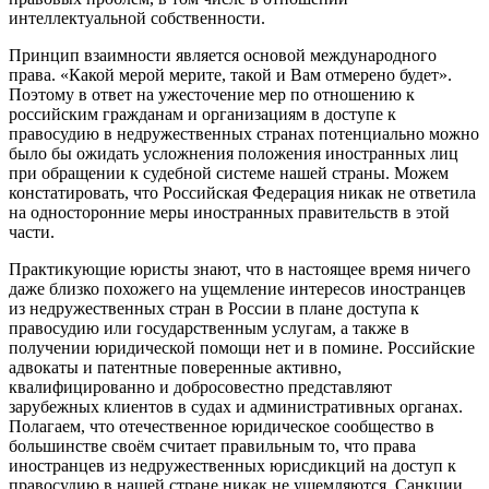
интеллектуальной собственности.
Принцип взаимности является основой международного
права. «Какой мерой мерите, такой и Вам отмерено будет».
Поэтому в ответ на ужесточение мер по отношению к
российским гражданам и организациям в доступе к
правосудию в недружественных странах потенциально можно
было бы ожидать усложнения положения иностранных лиц
при обращении к судебной системе нашей страны. Можем
констатировать, что Российская Федерация никак не ответила
на односторонние меры иностранных правительств в этой
части.
Практикующие юристы знают, что в настоящее время ничего
даже близко похожего на ущемление интересов иностранцев
из недружественных стран в России в плане доступа к
правосудию или государственным услугам, а также в
получении юридической помощи нет и в помине. Российские
адвокаты и патентные поверенные активно,
квалифицированно и добросовестно представляют
зарубежных клиентов в судах и административных органах.
Полагаем, что отечественное юридическое сообщество в
большинстве своём считает правильным то, что права
иностранцев из недружественных юрисдикций на доступ к
правосудию в нашей стране никак не ущемляются. Санкции,