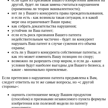
если один из признаков Вашего изобретения заменен на
другой, будет ли такая замена считаться нарушением
(применима ли теория эквивалентности);
нет ли у Вашего конкурента права преждепользования,
и если есть - как возникла такая ситуация, и в какой
мере она ограничивает Ваши права;
как собрать доказательства нарушения;
устойчив ли Ваш патент;
если есть риск признания Вашего патента
недействительным частично - будет ли конкурент
нарушать Ваш патент в случае сужения его объема
охраны;
есть ли у Вашего конкурента собственные патенты, и
как это может изменить Вашу позицию по спору;
возможно ли разрешить спор миром, и если да - какие
условия будут наиболее выгодны для Вашего бизнеса, а
какие - минимально приемлемые.
Если претензия о нарушении патента предъявлена к Вам,
следует ответить на те же самые вопросы, но «с другой
стороны»:
оценить соотношение между Вашим продуктом
(способом) и признаками независимого пункта формулы
изобретения или полезной модели по патенту
конкурента;