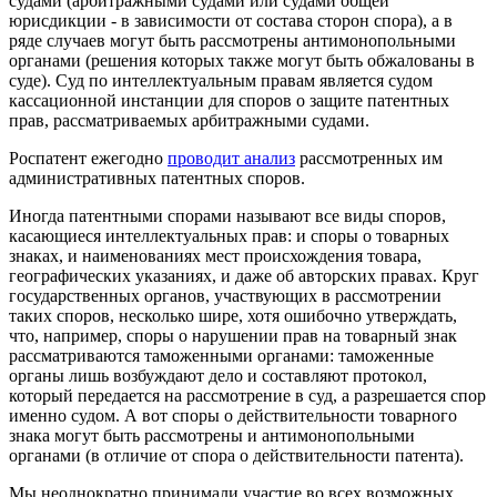
судами (арбитражными судами или судами общей
юрисдикции - в зависимости от состава сторон спора), а в
ряде случаев могут быть рассмотрены антимонопольными
органами (решения которых также могут быть обжалованы в
суде). Суд по интеллектуальным правам является судом
кассационной инстанции для споров о защите патентных
прав, рассматриваемых арбитражными судами.
Роспатент ежегодно
проводит анализ
рассмотренных им
административных патентных споров.
Иногда патентными спорами называют все виды споров,
касающиеся интеллектуальных прав: и споры о товарных
знаках, и наименованиях мест происхождения товара,
географических указаниях, и даже об авторских правах. Круг
государственных органов, участвующих в рассмотрении
таких споров, несколько шире, хотя ошибочно утверждать,
что, например, споры о нарушении прав на товарный знак
рассматриваются таможенными органами: таможенные
органы лишь возбуждают дело и составляют протокол,
который передается на рассмотрение в суд, а разрешается спор
именно судом. А вот споры о действительности товарного
знака могут быть рассмотрены и антимонопольными
органами (в отличие от спора о действительности патента).
Мы неоднократно принимали участие во всех возможных