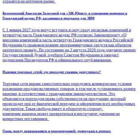
отразятся на аптечном рынке.
Комментарий Анастасии Залесовой для «ЭЖ-Юрист» в отношении поправок в
Гражданский кодекс РФ, касающихся программ для ЭВМ
С 1 января 2027 года могут вступить в силу сразу несколько изменений в
четвертую часть Гражданского кодекс РФ согласно Законопроекту «О
внесении изменений в часть четвертую Гражданского кодекса Российской
Федерации (о правовом режиме программируемых средств как объектов
патентного права)». По состоянию на 3 августа 2026 года документ принят
Государственной Думой, одобрен Советом Федерации и ожидает
подписания Президентом РФ и официального опубликования.
Наценки торговых сетей: где проходит граница допустимого?
Торговые сети вправе самостоятельно определять коммерческие условия
реализации продовольственных товаров, в том числе устанавливать размер
наценки, в соответствии с гражданским законодательством. Это
объясняется переходом права собственности на продукцию, который
происходит при ее фактической передаче и оформлении всех необходимых
документов. Такая свобода имеет и оборотную сторону:
изменение наценок может превратиться в инструмент давления на
конкретных поставщиков.
Грань между навязыванием и рекомендацией: допродажи в аптеках