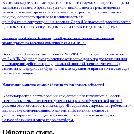
В аптеках маркетинговые стратегии во многих случаях находятся на грани
административного правонарушения: закон позволяет рекомендовать
товары и консультировать покупателей, но строго воспрещает ставить
покупку основного препарата в зависимость от
приобретения сопутствующих товаров. Сергей Заграевский рассказывает о
правовых нюансах консультирования в аптеках и стратегиях продаж.
Комментарий Алексея Залесова для «Адвокатской Газеты» относительно
законопроекта по внесению изменений в ст. 34 АПК РФ
Внесенный в Госдуму законопроект № 1285676-8 предлагает изменения в
ст. 34 АПК РФ, предусматривающие отнесение дел о предоставлении или
прекращении действия принудительной простой (неисключительной)
лицензии к подсудности Суда по интеллектуальным правам в качестве суда
первой инстанции.
Маркировка контента и новые обязанности владельцев нейросетей
В законопроект о регулировании искусственного интеллекта в России
внесены значимые изменения: уточнены правила обучения нейросетей,
усилена ответственность владельцев ИИ-сервисов, закреплены требования к
маркировке сгенерированного контента. По мнению экспертов,
данные нормы могут создать дополнительную правовую нагрузку
на разработчиков и операторов платформ.
Обратная связь