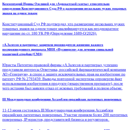
Комментарий Ирины Озолиной для «Адвокатской газеты» относительно
определения Конституционного Суда РФ о размещении нескольких чужих товарных
знаков на одном товаре
Конституционный Суд РФ подтвердил, что размещение нескольких чужих
товарных знаков на одном товаре квалифицируется как неоднократное
нарушение по ст. 180 УК РФ (Определение 1689-О/2026).
«А.Залесов и партнеры» защитили производителя жизненно важного
воспроизведенного препарата МНН «Нусинерсен» для лечения спинальной
мышечной атрофии (СМА)
Юристы Патентно-правовой фирмы «А.Залесов и партнеры» успешно
представили интересы Ответчика, российской фармацевтической компании
АО «Генериум», в споре о защите исключительных прав на изобретение по
патенту РФ № 2793459. Выводы повторной экспертизы опровергли факт
использования изобретения в продукте (лекарственном препарате), после
чего истцами был заявлен отказ от исковых требований в полном объеме.
III Международная конференция Ассамблеи евразийских патентных поверенных
11-13 июня состоялась III Международная конференция Ассамблеи
евразийских патентных поверенных. Участие приняли более 200 патентных
поверенных, IP-юристов, представителей бизнеса и регуляторов.