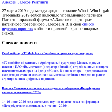
Алексей Залесов
Рейтинги
27 марта 2019 года международное издание Who is Who Legal:
Trademarks 2019 edition включило управляющего партнера
Патентно-правовой фирмы «А.Залесов и партнеры»
патентного поверенного Залесова А.В. в свой
список
ведущих юристов
в области правовой охраны товарных
знаков.
Свежие новости
Судебный спор «Т2 Мобайл» и «Билайна» за права на мультиподписку
«Т2 мобайл» обратилась в Арбитражный суд города Москвы с двумя
исками к ПАО «Вымпелком» (оператор «Билайн») с требованиями о защите
исключительных прав на бренд «Микс». В основе спора – предполагаемое
сходство до степени смешения и заимствование бизнес-модели на рынке
агрегированных цифровых подписок.
Наталья Самсонова выступила с докладом на конференции «Петербургские
коллегиальные чтения - 2026»
14-16 июня 2026 года состоялась научно-практическая конференция
«Петербургские коллегиальные чтения - 2026».