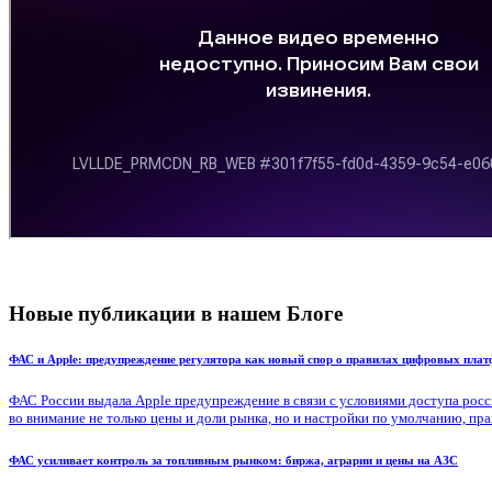
Новые публикации в нашем Блоге
ФАС и Apple: предупреждение регулятора как новый спор о правилах цифровых пла
ФАС России выдала Apple предупреждение в связи с условиями доступа россий
во внимание не только цены и доли рынка, но и настройки по умолчанию, пр
ФАС усиливает контроль за топливным рынком: биржа, аграрии и цены на АЗС