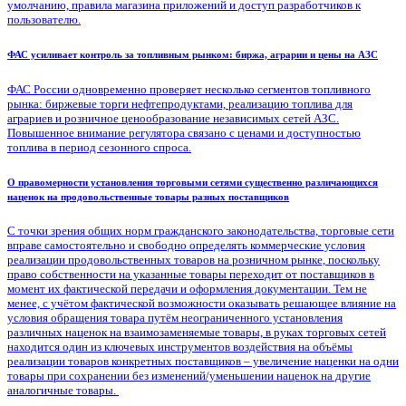
умолчанию, правила магазина приложений и доступ разработчиков к
пользователю.
ФАС усиливает контроль за топливным рынком: биржа, аграрии и цены на АЗС
ФАС России одновременно проверяет несколько сегментов топливного
рынка: биржевые торги нефтепродуктами, реализацию топлива для
аграриев и розничное ценообразование независимых сетей АЗС.
Повышенное внимание регулятора связано с ценами и доступностью
топлива в период сезонного спроса.
О правомерности установления торговыми сетями существенно различающихся
наценок на продовольственные товары разных поставщиков
С точки зрения общих норм гражданского законодательства, торговые сети
вправе самостоятельно и свободно определять коммерческие условия
реализации продовольственных товаров на розничном рынке, поскольку
право собственности на указанные товары переходит от поставщиков в
момент их фактической передачи и оформления документации. Тем не
менее, с учётом фактической возможности оказывать решающее влияние на
условия обращения товара путём неограниченного установления
различных наценок на взаимозаменяемые товары, в руках торговых сетей
находится один из ключевых инструментов воздействия на объёмы
реализации товаров конкретных поставщиков – увеличение наценки на одни
товары при сохранении без изменений/уменьшении наценок на другие
аналогичные товары.