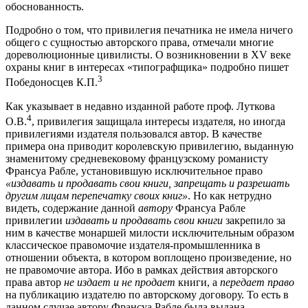
обоснованность.
Подробно о том, что привилегия печатника не имела ничего
общего с сущностью авторского права, отмечали многие
дореволюционные цивилисты. О возникновении в XV веке
охраны книг в интересах «типографщика» подробно пишет
3
Победоносцев К.П.
Как указывает в недавно изданной работе проф. Луткова
4
О.В.
, привилегия защищала интересы издателя, но иногда
привилегиями издателя пользовался автор. В качестве
примера она приводит королевскую привилегию, выданную
знаменитому средневековому французскому романисту
Франсуа Рабле, установившую исключительное право
«издавать и продавать свои книги, запрещать и разрешать
другим лицам перепечатку своих книг»
. Но как нетрудно
видеть, содержание данной
автору
Франсуа Рабле
привилегии
издавать и продавать свои книги
закрепило за
ним в качестве монаршей милости исключительным образом
классическое правомочие издателя-промышленника в
отношении объекта, в котором воплощено произведение, но
не правомочие автора. Ибо в рамках действия авторского
права автор
не издает и не продает
книги, а
передает право
на публикацию издателю по авторскому договору. То есть в
данном случае автору Франсуа Рабле была выдана