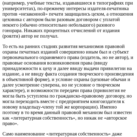
(например, учебные тексты, издававшиеся в типографиях при
университетах), по-прежнему интересы издателя-печатника
против «незаконной» печати защищались цехом, а отношения
цеховика с автором были разовым договором с уплатой
некоего (обычно относительно небольшого) разового
гонорара. Никаких процентных отчислений от издания
(роялти) автор не получал.
То есть на ранних стадиях развития механизмов правовой
охраны печатных изданий совершенно иным был и субъект
первоначального охраняемого права (издатель, но не автор), и
правовые основания возникновения права (ввиду
принадлежности к цеху и далее ввиду выдачи привилегии на
издание, а не ввиду факта создания творческого произведения
в объективной форме), и условие охраны (цеховые обычаи и
далее усмотрение суверена, но не условие о творческом
характере), и возможности передачи права (привилегия не
могла быть уступлена по гражданско-правовому договору, но
могла переходить вместе с предприятием книгоиздателя к
новому владельцу-члену той же корпорации). Именно
поэтому в то время данный правовой механизм был известен
как «литературная собственность», но никак не «авторское
право».
Само наименование «литературная собственность» даже