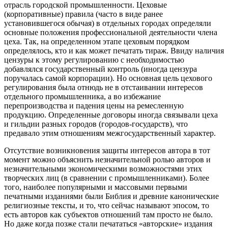
отрасль городской промышленности. Цеховые
(корпоративные) правила (часто в виде ранее
установившегося обычая) в отдельных городах определяли
основные положения профессиональной деятельности члена
цеха. Так, на определенном этапе цеховым порядком
определялось, кто и как может печатать тираж. Ввиду наличия
цензуры к этому регулированию с необходимостью
добавлялся государственный контроль (иногда цензура
поручалась самой корпорации). Но основная цель цехового
регулирования была отнюдь не в отстаивании интересов
отдельного промышленника, а во избежание
перепроизводства и падения цены на ремесленную
продукцию. Определенные договоры иногда связывали цеха
и гильдии разных городов (городов-государств), что
предавало этим отношениям межгосударственный характер.
Отсутствие возникновения защиты интересов автора в тот
момент можно объяснить незначительной ролью авторов и
незначительными экономическими возможностями этих
творческих лиц (в сравнении с промышленниками). Более
того, наиболее популярными и массовыми первыми
печатными изданиями были Библия и древние канонические
религиозные тексты, и то, что сейчас называют эпосом, то
есть авторов как субъектов отношений там просто не было.
Но даже когда позже стали печататься «авторские» издания