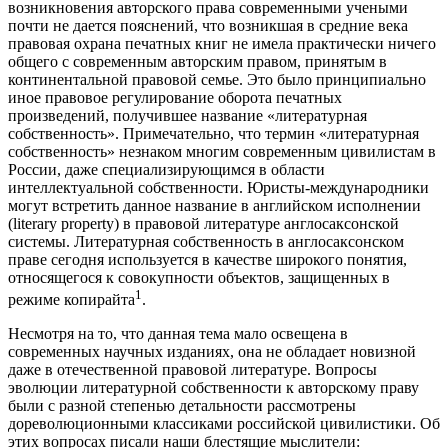
возникновения авторского права современными учеными
почти не дается пояснений, что возникшая в средние века
правовая охрана печатных книг не имела практически ничего
общего с современным авторским правом, принятым в
континентальной правовой семье. Это было принципиально
иное правовое регулирование оборота печатных
произведений, получившее название «литературная
собственность». Примечательно, что термин «литературная
собственность» незнаком многим современным цивилистам в
России, даже специализирующимся в области
интеллектуальной собственности. Юристы-международники
могут встретить данное название в английском исполнении
(literary property) в правовой литературе англосаксонской
системы. Литературная собственность в англосаксонском
праве сегодня используется в качестве широкого понятия,
относящегося к совокупности объектов, защищенных в
1
режиме копирайта
.
Несмотря на то, что данная тема мало освещена в
современных научных изданиях, она не обладает новизной
даже в отечественной правовой литературе. Вопросы
эволюции литературной собственности к авторскому праву
были с разной степенью детальности рассмотрены
дореволюционными классиками российской цивилистики. Об
этих вопросах писали наши блестящие мыслители: