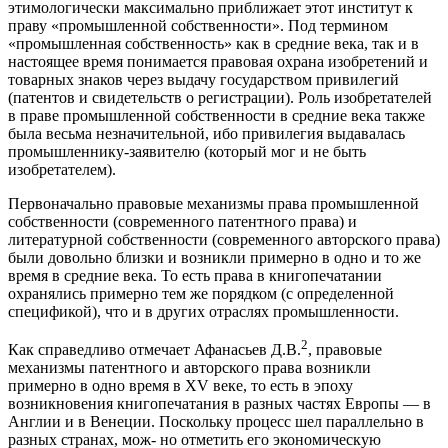
этимологически максимально приближает этот институт к
праву «промышленной собственности». Под термином
«промышленная собственность» как в средние века, так и в
настоящее время понимается правовая охрана изобретений и
товарных знаков через выдачу государством привилегий
(патентов и свидетельств о регистрации). Роль изобретателей
в праве промышленной собственности в средние века также
была весьма незначительной, ибо привилегия выдавалась
промышленнику-заявителю (который мог и не быть
изобретателем).
Первоначально правовые механизмы права промышленной
собственности (современного патентного права) и
литературной собственности (современного авторского права)
были довольно близки и возникли примерно в одно и то же
время в средние века. То есть права в книгопечатании
охранялись примерно тем же порядком (с определенной
спецификой), что и в других отраслях промышленности.
2
Как справедливо отмечает Афанасьев Д.В.
, правовые
механизмы патентного и авторского права возникли
примерно в одно время в XV веке, то есть в эпоху
возникновения книгопечатания в разных частях Европы — в
Англии и в Венеции. Поскольку процесс шел параллельно в
разных странах, мож- но отметить его экономическую