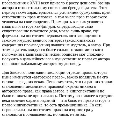
просвещения к XVIII веку привело к росту ценности бренда
автора и относительному снижению бренда издателя. Этот
период также характеризовался усилением буржуазных идей
естественных прав человека, в том числе прав творческого
человека на свое творение. Примирить в таких условиях
издателя и автора как фигуры, определяющие само
существование печатного дела, могло лишь право, где
формальным носителем первоначального защищенного
законом имущественного интереса (эксклюзивность
содержания произведения) являлся не издатель, а автор. При
этом издатель ввиду его более сильного экономического
положения в капиталистическом обществе мог спокойно
получить в дальнейшем все имущественные права от автора
по вполне кабальному авторскому договору.
Для базового понимания эволюции отрасли права, которая
ныне именуется «авторское право», важно взглянуть на его
истоки в средних веках. Легко заметить, что на ранних этапах
становления механизмов правовой охраны никакого
авторского права, как права автора, в книгопечатании не
было и никем не признавалось. Поэтому возникшее в средние
века явление охраны изданий — это было не право автора, а
право книгопечатника, то есть промышленника. То есть
первоначальным носителем права на издание сразу
становился промышленник, но никак не автор.