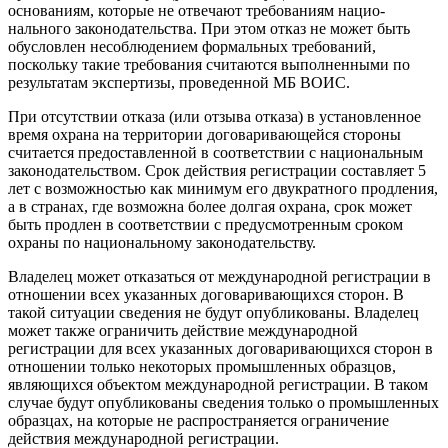
основаниям, кото­рые не отвечают требованиям нацио­
нального законодательства. При этом отказ не может быть
обусловлен несо­блюдением формальных требований,
поскольку такие требования считаются выполненными по
результатам экспер­тизы, проведенной МБ ВОИС.
При отсутствии отказа (или отзыва отказа) в установленное
время охрана на территории договаривающейся сто­роны
считается предоставленной в соответствии с национальным
законода­тельством. Срок действия регистрации составляет 5
лет с возможностью как минимум его двукратного продления,
а в странах, где возможна более дол­гая охрана, срок может
быть продлен в соответствии с предусмотренным сро­ком
охраны по национальному законодательству.
Владелец может отказаться от меж­дународной регистрации в
отношении всех указанных договаривающихся сторон. В
такой ситуации сведения не будут опубликованы. Владелец
может также ограничить действие междуна­родной
регистрации для всех указан­ных договаривающихся сторон в
отно­шении только некоторых промышлен­ных образцов,
являющихся объектом международной регистрации. В таком
случае будут опубликованы сведения только о промышленных
образцах, на которые не распространяется ограни­чение
действия международной реги­страции.