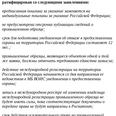
ратифицирован со следующими заявлениями:
предписанная пошлина за указание заменяется на
индивидуальные пош­лины за указание Российской Федера­ции;
не предусмотрена отсрочка публи­кации сведений о
промышленном об­разце;
срок для подготовки уведомления об отказе в предоставлении
охраны на территории Российской Федерации составляет 12
мес.;
промышленные образцы, являющи­еся объектом одной и той
же заявки, должны отвечать требованию един­ства замысла;
действие международной регист­рации на территории
Российской Фе­дерации начинается со дня направле­ния ее
ведомством в МБ ВОИС уведом­ления о предоставлении
охраны;
запись в международном реестре об изменении владельца
международ­ной регистрации промышленного об­разца не
будет иметь силы, пока со­ответствующие документы о
пере­даче права не будут направлены в Роспатент;
срок действия исключительного права на промышленный