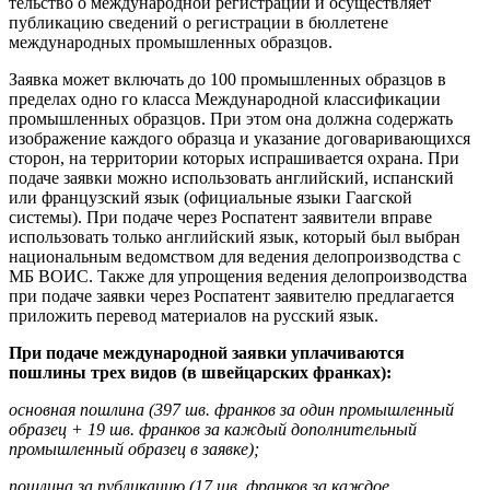
тельство о международной регистрации и осуществляет
публикацию сведений о регистрации в бюллетене
международ­ных промышленных образцов.
Заявка может включать до 100 про­мышленных образцов в
пределах одно­ го класса Международной классифика­ции
промышленных образцов. При этом она должна содержать
изображение каждого образца и указание договари­вающихся
сторон, на территории кото­рых испрашивается охрана. При
пода­че заявки можно использовать англий­ский, испанский
или французский язык (официальные языки Гаагской
системы). При подаче через Роспатент заявители вправе
использовать только английский язык, который был выбран
националь­ным ведомством для ведения делопро­изводства с
МБ ВОИС. Также для упро­щения ведения делопроизводства
при подаче заявки через Роспатент заяви­телю предлагается
приложить перевод материалов на русский язык.
При подаче международной заявки уплачиваются
пошлины трех видов (в швейцарских франках):
основная пошлина (397 шв. франков за один промышленный
образец + 19 шв. франков за каждый дополнитель­ный
промышленный образец в заявке
);
пошлина за публикацию (17 шв. франков за каждое