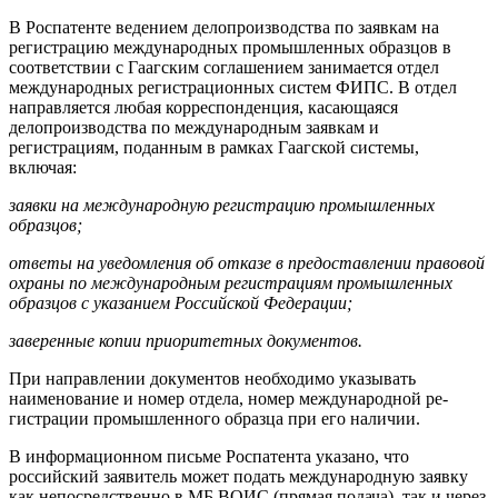
В Роспатенте ведением делопроиз­водства по заявкам на
регистрацию международных промышленных образ­цов в
соответствии с Гаагским соглаше­нием занимается отдел
международных регистрационных систем ФИПС. В отдел
направляется любая корреспонденция, касающаяся
делопроизводства по международным заявкам и
регистрациям, поданным в рамках Гаагской системы,
включая:
заявки на международную регист­рацию промышленных
образцов;
ответы на уведомления об отказе в предоставлении правовой
охраны по международным регистрациям промы­шленных
образцов с указанием Россий­ской Федерации;
заверенные копии приоритетных документов.
При направлении документов необ­ходимо указывать
наименование и но­мер отдела, номер международной ре­
гистрации промышленного образца при его наличии.
В информационном письме Роспа­тента указано, что
российский заяви­тель может подать международную за­явку
как непосредственно в МБ ВОИС (прямая подача), так и через