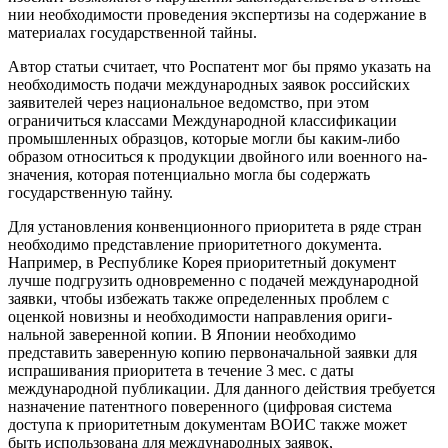
нии необходимости проведения экспер­тизы на содержание в
материалах госу­дарственной тайны.
Автор статьи считает, что Роспатент мог бы прямо указать на
необходимость подачи международных заявок россий­ских
заявителей через национальное ведомство, при этом
ограничиться клас­сами Международной классификации
промышленных образцов, которые мо­гли бы каким­-либо
образом относиться к продукции двойного или военного на­
значения, которая потенциально могла бы содержать
государственную тайну.
Для установления конвенционного приоритета в ряде стран
необходимо представление приоритетного докумен­та.
Например, в Республике Корея приоритетный документ
лучше подгрузить одновременно с подачей международной
заявки, чтобы избежать также опре­деленных проблем с
оценкой новизны и необходимости направления ориги­
нальной заверенной копии. В Японии необходимо
представить заверенную копию первоначальной заявки для
испрашивания приоритета в течение 3 мес. с даты
международной публика­ции. Для данного действия требуется
назначение патентного поверенного (цифровая система
доступа к приори­тетным документам ВОИС также может
быть использована для международных заявок,