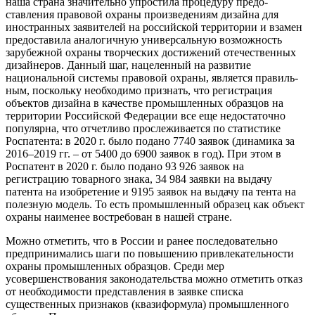
наша страна значительно упростила процедуру предо­
ставления правовой охраны произведениям дизайна для
иностранных заявите­лей на российской территории и взамен
предоставила аналогичную универсаль­ную возможность
зарубежной охраны творческих достижений отечественных
дизайнеров. Данный шаг, нацеленный на развитие
национальной системы правовой охраны, является правиль­
ным, поскольку необходимо признать, что регистрация
объектов дизайна в качестве промышленных образцов на
территории Российской Федерации все еще недостаточно
популярна, что от­четливо прослеживается по статистике
Роспатента: в 2020 г. было подано 7740 заявок (динамика за
2016–2019 гг. – от 5400 до 6900 заявок в год). При этом в
Роспатент в 2020 г. было подано 93 926 заявок на
регистрацию товарного знака, 34 984 заявки на выдачу
патента на изобретение и 9195 заявок на выдачу па­ тента на
полезную модель. То есть промышленный образец как объект
охраны наименее востребован в нашей стране.
Можно отметить, что в России и ранее последовательно
предпринима­лись шаги по повышению привлекатель­ности
охраны промышленных образцов. Среди мер
усовершенствования зако­нодательства можно отметить отказ
от необходимости представления в заявке списка
существенных признаков (ква­зиформула) промышленного