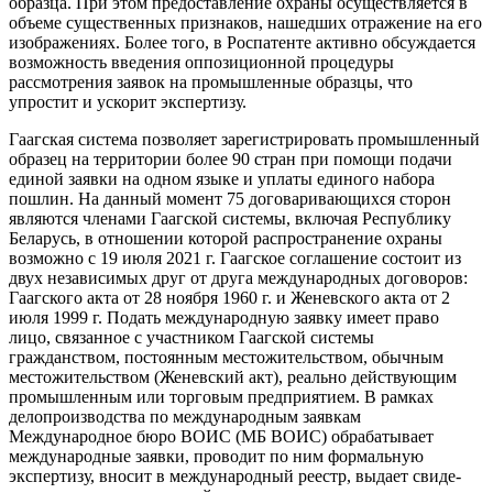
образца. При этом предоставление охраны осу­ществляется в
объеме существенных признаков, нашедших отражение на его
изображениях. Более того, в Роспатен­те активно обсуждается
возможность введения оппозиционной процедуры
рассмотрения заявок на промышлен­ные образцы, что
упростит и ускорит экспертизу.
Гаагская система позволяет зареги­стрировать промышленный
образец на территории более 90 стран при помощи подачи
единой заявки на одном языке и уплаты единого набора
пошлин. На данный момент 75 договаривающихся сторон
являются членами Гаагской си­стемы, включая Республику
Беларусь, в отношении которой распространение охраны
возможно с 19 июля 2021 г. Гааг­ское соглашение состоит из
двух неза­висимых друг от друга международных договоров:
Гаагского акта от 28 ноября 1960 г. и Женевского акта от 2
июля 1999 г. Подать международную заявку имеет право
лицо, связанное с участ­ником Гаагской системы
гражданством, постоянным местожительством, обыч­ным
местожительством (Женевский акт), реально действующим
промыш­ленным или торговым предприятием. В рамках
делопроизводства по меж­дународным заявкам
Международное бюро ВОИС (МБ ВОИС) обрабатывает
международные заявки, проводит по ним формальную
экспертизу, вносит в международный реестр, выдает свиде­