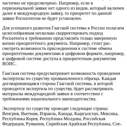
частич­но не предусмотрено. Например, если в
первоначальной заявке нет одного из видов, который включен
далее в между­народную заявку, то приоритет по данной
заявке Роспатентом не будет уста­новлен.
Для успешного развития Гаагской си­стемы в России полагаем
целесообраз­ным несколько скорректировать подход
Роспатента к требованию представлять только заверенную
копию приоритет­ного документа. Например, стоит рас­
смотреть возможность присоединения к системе обмена
приоритетными до­кументами в цифровом формате, на­пример,
к цифровой системе доступа к приоритетным документам
ВОИС.
Гаагская система предусматривает возможность проведения
экспертизы по существу промышленного образца. Каждая
договаривающаяся сторона Гаагской системы, в которой
проводит­ся экспертиза по существу, будет рас­сматривать
материалы международной заявки в соответствии с
требованиями национального законодательства.
Экспертизу по существу проводят следующие страны:
Венгрия, Вьетнам, Израиль, Канада, Кыргызстан, Мексика,
Республика Корея, Республика Молдо­ва, Российская
Федерация, Румыния, Сирийская Арабская Республика, Сое­