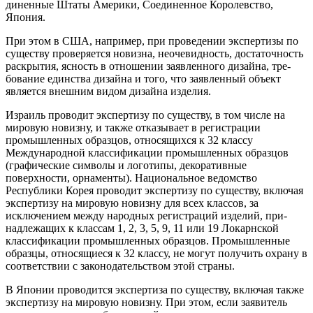
диненные Штаты Америки, Соединен­ное Королевство,
Япония.
При этом в США, например, при проведении экспертизы по
существу проверяется новизна, неочевидность, достаточность
раскрытия, ясность в отношении заявленного дизайна, тре­
бование единства дизайна и того, что заявленный объект
является внешним видом дизайна изделия.
Израиль проводит экспертизу по су­ществу, в том числе на
мировую новиз­ну, и также отказывает в регистрации
промышленных образцов, относящихся к 32 классу
Международной классифи­кации промышленных образцов
(графи­ческие символы и логотипы, декоратив­ные
поверхности, орнаменты). Нацио­нальное ведомство
Республики Корея проводит экспертизу по существу, вклю­чая
экспертизу на мировую новизну для всех классов, за
исключением между­ народных регистраций изделий, при­
надлежащих к классам 1, 2, 3, 5, 9, 11 или 19 Локарнской
классификации про­мышленных образцов. Промышленные
образцы, относящиеся к 32 классу, не могут получить охрану в
соответствии с законодательством этой страны.
В Японии проводится экспертиза по существу, включая также
экспертизу на мировую новизну. При этом, если заяви­тель