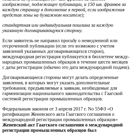
изображение, под­лежащее публикации, и 150 шв. фран­ков за
каждую страницу в дополнение к первой, если изображения
представ­ лены на бумажном носителе
);
стандартная или индивидуальная пошлина за каждую
указанную договаривающуюся сторону.
Если заявитель не направил прось­бу о немедленной или
отсроченной пу­бликации (если это возможно с учетом
заявлений указанных договаривающих­ся сторон),
международная регистра­ция публикуется в бюллетене между­
народных промышленных образцов в течение шести месяцев
с даты реги­страции (обычно это дата международ­ной подачи).
Договаривающиеся стороны могут делать определенные
заявления, в ко­торых могут указать дополнительные
требования, предъявляемые к заявкам, необходимые для
гармонизации нацио­нального законодательства с Гаагской
системой регистрации промышленных образцов.
Федеральным законом от 3 апреля 2017 г. No 55­ФЗ «О
ратификации Же­невского акта Гаагского соглашения о
международной регистрации промыш­ленных образцов»
Женевский акт Гаагского соглашения о международной
регистрации промышленных образцов был