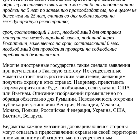
образец со­ставляет пять лет и может быть не­однократно
продлен на 5 лет по заяв­лению правообладателя, но в целом не
более чем на 25 лет, считая со дня подачи заявки на
международную ре­гистрацию;
срок, составляющий 1 мес., необ­ходимый для отправки
материалов международной заявки, поданной через
Роспатент, заменяется на срок, составляющий 6 мес.,
необходимый для проведения проверки на соблюдение
требований безопасности.
Многие иностранные государства также сделали заявления
при вступле­нии в Гаагскую систему. Их существен­ные
моменты стоит знать российским заявителям, желающим
получить охра­ну в этих странах. Например, предста­вить
формулу/притязание будет необхо­димо, если указаны США
или Вьетнам. Описание изображений промышленно­ го
образца обязательно для Румынии. Невозможность отсрочки
публикации установили Венгрия, Исландия, Мек­сика,
Монако, Польша, Российская Фе­дерация, Украина, США,
Вьетнам, Бе­ларусь.
Ведомства каждой указанной дого­варивающейся стороны
могут отказать в предоставлении охраны на своей тер­ритории
промышленному образцу толь­ко по существенным