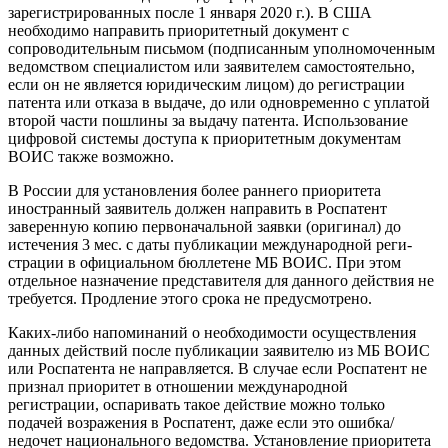
зарегистрированных после 1 ян­варя 2020 г.). В США
необходимо напра­вить приоритетный документ с
сопроводительным письмом (подписанным уполномоченным
ведомством специалистом или заявителем самостоятель­но,
если он не является юридическим лицом) до регистрации
патента или от­каза в выдаче, до или одновременно с уплатой
второй части пошлины за вы­дачу патента. Использование
цифровой системы доступа к приоритетным доку­ментам
ВОИС также возможно.
В России для установления более раннего приоритета
иностранный зая­витель должен направить в Роспатент
заверенную копию первоначальной за­явки (оригинал) до
истечения 3 мес. с даты публикации международной реги­
страции в официальном бюллетене МБ ВОИС. При этом
отдельное назначение представителя для данного действия не
требуется. Продление этого срока не предусмотрено.
Каких­-либо напоминаний о необхо­димости осуществления
данных дей­ствий после публикации заявителю из МБ ВОИС
или Роспатента не направ­ляется. В случае если Роспатент не
признал приоритет в отношении меж­дународной
регистрации, оспаривать такое действие можно только
подачей возражения в Роспатент, даже если это ошибка/
недочет национального ведом­ства. Установление приоритета