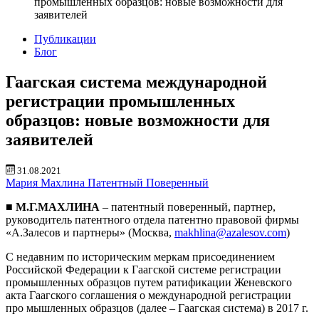
промышленных образцов: новые возможности для
заявителей
Публикации
Блог
Гаагская система международной
регистрации промышленных
образцов: новые возможности для
заявителей
31.08.2021
Мария Махлина
Патентный Поверенный
■
М.Г.МАХЛИНА
– патентный поверенный, партнер,
руководитель патентного отдела патентно­ правовой фирмы
«А.Залесов и партнеры» (Москва,
makhlina@azalesov.com
)
С недав­ним по историческим меркам при­соединением
Российской Федерации к Гаагской си­стеме регист­рации
промы­шленных об­разцов путем ратификации Женевского
акта Гаагского соглашения о международной регистрации
про­ мышленных образцов (далее – Гаагс­кая система) в 2017 г.