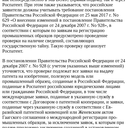
Роспатент. При этом также указывается, что рос­сийские
заявители должны учитывать требование постановления
Правитель­ства Российской Федерации от 25 мая 2017 г. No
629 «О внесении изменений в постановление Правительства
Россий­ской Федерации от 24 декабря 2007 г. No 928», в
соответствии с которым по за­явкам на регистрацию
промышленных образцов предусмотрено проведение
проверки на наличие сведений, состав­ляющих
государственную тайну. Такую проверку организует
Роспатент.
В постановлении Правительства Российской Федерации от 24
декабря 2007 г. No 928 (с учетом указанных выше изменений)
уточняется, что проверке подлежат все заявки на выдачу
патента на изобретение, полезную модель или
промышленный образец, созданные в Российской Федерации,
поданные в Роспатент российскими юридическими лицами
или гражданами Российской Фе­дерации, в том числе
международные заявки, поданные в указанную службу в
соответствии с Договором о патентной кооперации, и заявки,
поданные через указанную службу в соответствии с Ев­
разийской патентной конвенцией или Женевским актом
Гаагского соглаше­ния о международной регистрации про­
мышленных образцов, за исключением заявок, к которым при
подаче приложе­но заключение созданной в установлен­ном