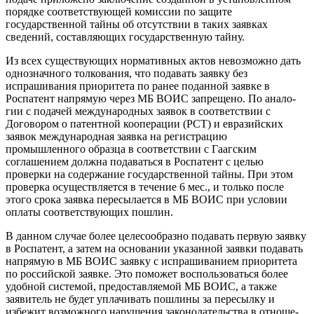
порядке соответствующей комис­сии по защите
государственной тайны об отсутствии в таких заявках
сведений, составляющих государственную тайну.
Из всех существующих норматив­ных актов невозможно дать
однознач­ного толкования, что подавать заявку без
испрашивания приоритета по ранее поданной заявке в
Роспатент напрямую через МБ ВОИС запрещено. По анало­
гии с подачей международных заявок в соответствии с
Договором о патентной кооперации (PCT) и евразийских
заявок международная заявка на регистрацию
промышленного образца в соответст­вии с Гаагским
соглашением должна по­даваться в Роспатент с целью
проверки на содержание государственной тайны. При этом
проверка осуществляется в течение 6 мес., и только после
этого срока заявка пересылается в МБ ВОИС при условии
оплаты соответствующих пошлин.
В данном случае более целесообраз­но подавать первую заявку
в Роспатент, а затем на основании указанной заяв­ки подавать
напрямую в МБ ВОИС за­явку с испрашиванием приоритета
по российской заявке. Это поможет воспо­льзоваться более
удобной системой, предоставляемой МБ ВОИС, а также
заявитель не будет уплачивать пошли­ны за пересылку и
избежит возможного нарушения законодательства в отноше­