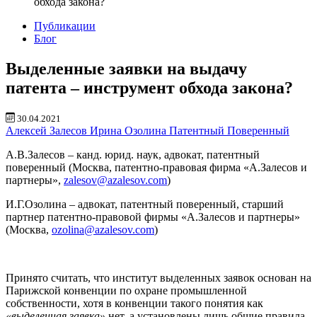
обхода закона?
Публикации
Блог
Выделенные заявки на выдачу
патента – инструмент обхода закона?
30.04.2021
Алексей Залесов
Ирина Озолина
Патентный Поверенный
А.В.Залесов – канд. юрид. наук, адвокат, патентный
поверенный (Москва, патентно-правовая фирма «А.Залесов и
партнеры»,
zalesov@azalesov.com
)
И.Г.Озолина – адвокат, патентный поверенный, старший
партнер патентно-правовой фирмы «А.Залесов и партнеры»
(Москва,
ozolina@azalesov.com
)
Принято считать, что институт выделенных заявок основан на
Парижской конвенции по охране промышленной
собственности, хотя в конвенции такого понятия как
«выделенная заявка»
нет, а установлены лишь общие правила