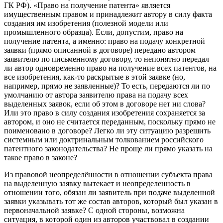
ГК РФ). «Право на получение патента» является
имущественным правом и принадлежит автору в силу факта
создания им изобретения (полезной модели или
промышленного образца). Если, допустим, право на
получение патента, а именно: право на подачу конкретной
заявки (прямо описанной в договоре) передано автором
заявителю по письменному договору, то непонятно передал
ли автор одновременно право на получение всех патентов, на
все изобретения, как-то раскрытые в этой заявке (но,
например, прямо не заявленные)? То есть, передаются ли по
умолчанию от автора заявителю права на подачу всех
выделенных заявок, если об этом в договоре нет ни слова?
Или это право в силу создания изобретения сохраняется за
автором, и оно не считается переданным, поскольку прямо не
поименовано в договоре? Легко ли эту ситуацию разрешить
системным или доктринальным толкованием российского
патентного законодательства? Не проще ли прямо указать на
такое право в законе?
Из правовой неопределённости в отношении субъекта права
на выделенную заявку вытекает и неопределенность в
отношении того, обязан ли заявитель при подаче выделенной
заявки указывать тот же состав авторов, который был указан в
первоначальной заявке? С одной стороны, возможна
ситуация, в которой один из авторов участвовал в создании