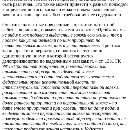
быть различны. Это также может привести к разным подходам
к определению того, когда возможна подача выделенной
заявки и каковы должны быть требования к ее содержанию.
Опытные патентные поверенные – практики патентной
работы, возможно, пожмут плечами и скажут:
«Проблемы мы
не видим: как подавали выделенные заявки всю жизнь, так и
подаем, как устанавливали по ним приоритет по
первоначальным заявкам, так и устанавливаем»
. При этом
такие практики, вероятно, сошлются на чуть ли не
единственную норму, в которой регулируется
делопроизводство по выделенным заявкам: п. 4 ст. 1381 ГК
РФ:
«Приоритет изобретения, полезной модели или
промышленного образца по выделенной заявке
устанавливается по дате подачи тем же заявителем в
федеральный орган исполнительной власти по
интеллектуальной собственности первоначальной заявки,
раскрывающей эти изобретение, полезную модель или
промышленный образец, а при наличии права на установление
более раннего приоритета по первоначальной заявке – по
дате этого приоритета при условии, что на дату подачи
выделенной заявки первоначальная заявка на изобретение,
полезную модель или промышленный образец не отозвана и не
признана отозванной и выделенная заявка подана до того, как
исчерпана предусмотренная настоящим Кодексом