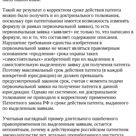
Такой же результат о корректном сроке действия патента
можно было получить и из доктринального толкования,
поскольку при патентовании имеется возможность изменять
формулу (в рамках первоначальной заявки), то есть
первоначальная заявка «заявляет» не только то, что написано в
формуле, но и то, что составляет содержание описания.
Нарушение требования единства изобретения в
первоначальной заявке не может являться правомерным
основанием «продления» срока охраны таких
«самостоятельных» изобретений при их выделении в
самостоятельную выделенную заявку для получения патента.
Поэтому максимальный срок действия патента (в каждой
конкретной юрисдикции) не должен превышать
предусмотренный законом срок, считая с момента подачи
первоначальной заявки на получение патента в данной
юрисдикции. Однако ни системное, ни доктринальное
толкование не приводило к корректному применению
Патентного закона РФ о сроке действия патента, выданного
по выделенным заявкам.
Учитывая наглядный пример длительного ошибочного
правоприменения по выделенным заявкам, остается
непонятным, почему в действующем российском патентном
законодательстве нет детально проработанного института