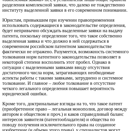
разделения комплексной заявки, что далеко не тождественно
институту выделенной заявки в его современном понимании.
Юристам, привыкшим при изучении правоприменения
использовать содержащиеся в законодательстве определения,
будет непривычно обсуждать выделенные заявки на выдачу
патента, поскольку определение того, что такое собственно
выделенная заявка и что должно в ней содержаться в
современном российском патентном законодательстве
фактически не отражено. Разумеется, возможность системного
толкования норм патентного законодательства позволяет в
некоторой степени восполнить этот пробел. Однако в
ситуации с выделенными заявками ввиду отсутствия
достаточного числа норм, затрагивающих необходимые
аспекты работы с такими заявками, затруднено и системное
толкование. И главное – любое толкование в отсутствие
четкого легального определения повышает вероятность
юридической ошибки.
Кроме того, доктринальные взгляды на то, что такое патент
(приобретенное право – легальная монополия, договор между
автором и обществом и проч.) и каков справедливый баланс
интересов заявителя (патентообладателя) и общества по
поводу получения исключительного права на созданное
изобретение (и объема этого права), у специалистов могут