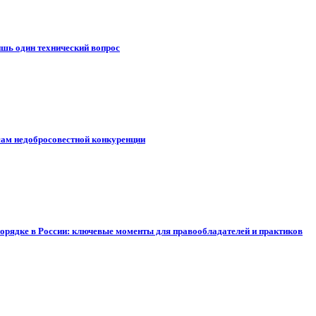
ишь один технический вопрос
сам недобросовестной конкуренции
орядке в России: ключевые моменты для правообладателей и практиков