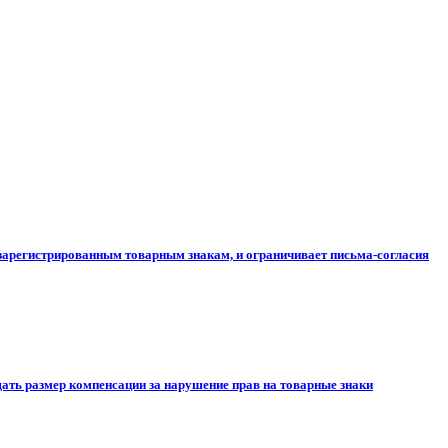
зарегистрированным товарным знакам, и ограничивает письма-согласия
ть размер компенсации за нарушение прав на товарные знаки