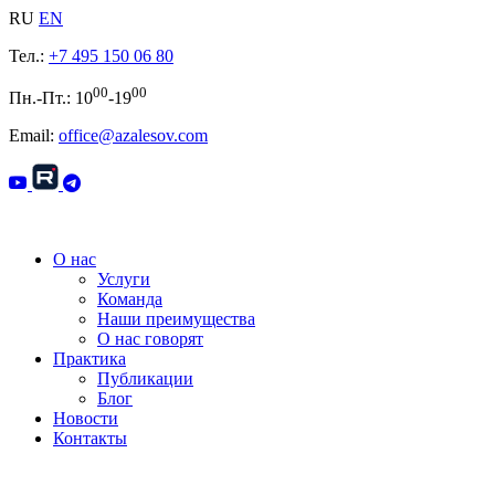
RU
EN
Тел.:
+7 495 150 06 80
00
00
Пн.-Пт.: 10
-19
Email:
office@azalesov.com
О нас
Услуги
Команда
Наши преимущества
О нас говорят
Практика
Публикации
Блог
Новости
Контакты