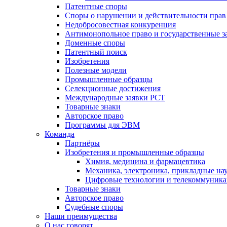
Патентные споры
Споры о нарушении и действительности прав
Недобросовестная конкуренция
Антимонопольное право и государственные з
Доменные споры
Патентный поиск
Изобретения
Полезные модели
Промышленные образцы
Селекционные достижения
Международные заявки PCT
Товарные знаки
Авторское право
Программы для ЭВМ
Команда
Партнёры
Изобретения и промышленные образцы
Химия, медицина и фармацевтика
Механика, электроника, прикладные на
Цифровые технологии и телекоммуник
Товарные знаки
Авторское право
Судебные споры
Наши преимущества
О нас говорят