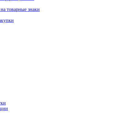
 на товарные знаки
акупки
уки
ации