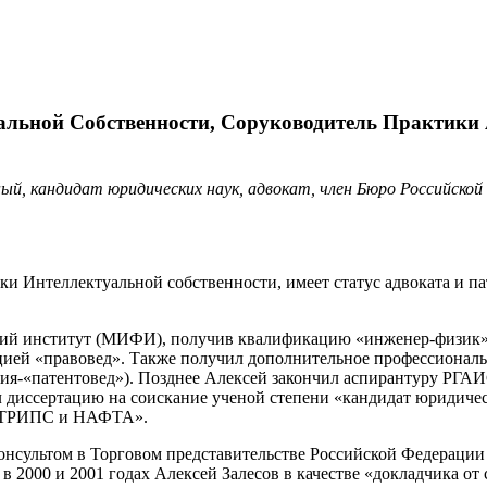
альной Собственности, Соруководитель Практики
, кандидат юридических наук, адвокат, член Бюро Российской 
ки Интеллектуальной собственности, имеет статус адвоката и па
ий институт (МИФИ), получив квалификацию «инженер-физик»,
ей «правовед». Также получил дополнительное профессиональн
ия-«патентовед»). Позднее Алексей закончил аспирантуру РГАИС
 диссертацию на соискание ученой степени «кандидат юридическ
й ТРИПС и НАФТА».
консультом в Торговом представительстве Российской Федераци
в 2000 и 2001 годах Алексей Залесов в качестве «докладчика о