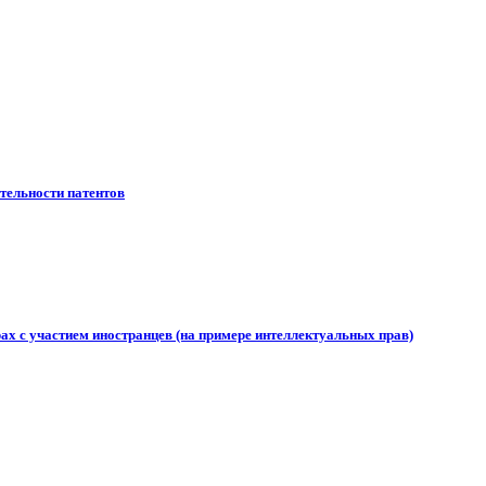
ительности патентов
ах с участием иностранцев (на примере интеллектуальных прав)