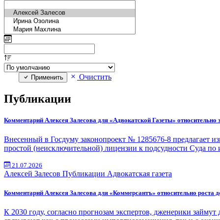
Очистить
Применить
Публикации
Комментарий Алексея Залесова для «Адвокатской Газеты» относительно з
Внесенный в Госдуму законопроект № 1285676-8 предлагает и
простой (неисключительной) лицензии к подсудности Суда по 
21.07.2026
Алексей Залесов
Публикации
Адвокатская газета
Комментарий Алексея Залесова для «Коммерсантъ» относительно роста д
К 2030 году, согласно прогнозам экспертов, дженерики займут