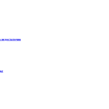
а недостаточно
дке