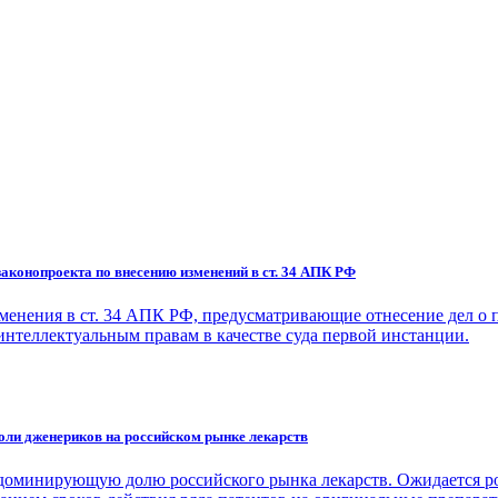
аконопроекта по внесению изменений в ст. 34 АПК РФ
зменения в ст. 34 АПК РФ, предусматривающие отнесение дел о
интеллектуальным правам в качестве суда первой инстанции.
оли дженериков на российском рынке лекарств
 доминирующую долю российского рынка лекарств. Ожидается рост