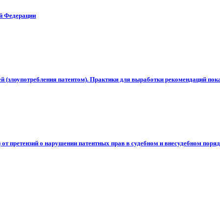
ой Федерации
й (злоупотребления патентом). Практики для выработки рекомендаций пок
от претензий о нарушении патентных прав в судебном и внесудебном поря