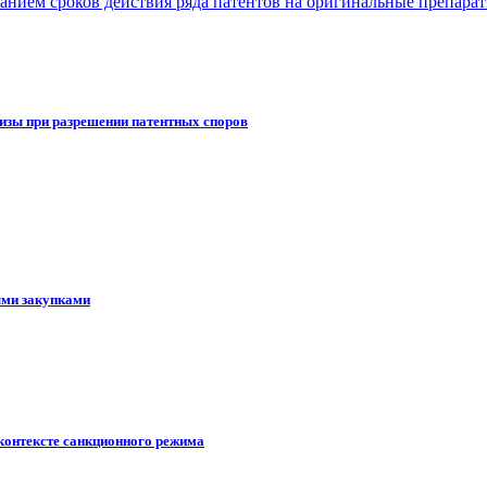
чанием сроков действия ряда патентов на оригинальные препара
изы при разрешении патентных споров
ыми закупками
контексте санкционного режима