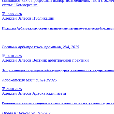
связывают как с процессами импортнозамещения, так и с окон
статье "Коммерсант"
15.05.2026
Алексей Залесов
Публикации
Подходы Арбитражных судов к назначению патентно-технической эксперт
Вестник арбитражной практики, №4, 2025
16.10.2025
Алексей Залесов
Вестник арбитражной практики
Защита интересов доверителей в процедурах, связанных с государственн
Адвокатская газета, №10/2025
26.08.2025
Алексей Залесов
Адвокатская газета
Развитие механизмов защиты исключительных интеллектуальных прав в 
Право и Экономика, №5/2025