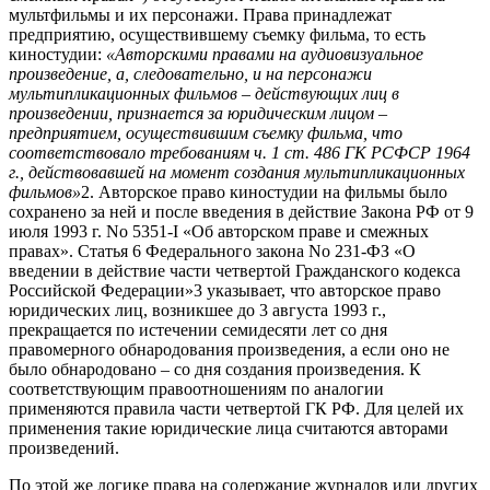
мультфильмы и их персонажи. Права принадлежат
предприятию, осуществившему съемку фильма, то есть
киностудии:
«Авторскими правами на аудиовизуальное
произведение, а, следовательно, и на персонажи
мультипликационных фильмов – действующих лиц в
произведении, признается за юридическим лицом –
предприятием, осуществившим съемку фильма, что
соответствовало требованиям ч. 1 ст. 486 ГК РСФСР 1964
г., действовавшей на момент создания мультипликационных
фильмов»
2. Авторское право киностудии на фильмы было
сохранено за ней и после введения в действие Закона РФ от 9
июля 1993 г. No 5351-I «Об авторском праве и смежных
правах». Статья 6 Федерального закона No 231-ФЗ «О
введении в действие части четвертой Гражданского кодекса
Российской Федерации»3 указывает, что авторское право
юридических лиц, возникшее до 3 августа 1993 г.,
прекращается по истечении семидесяти лет со дня
правомерного обнародования произведения, а если оно не
было обнародовано – со дня создания произведения. К
соответствующим правоотношениям по аналогии
применяются правила части четвертой ГК РФ. Для целей их
применения такие юридические лица считаются авторами
произведений.
По этой же логике права на содержание журналов или других