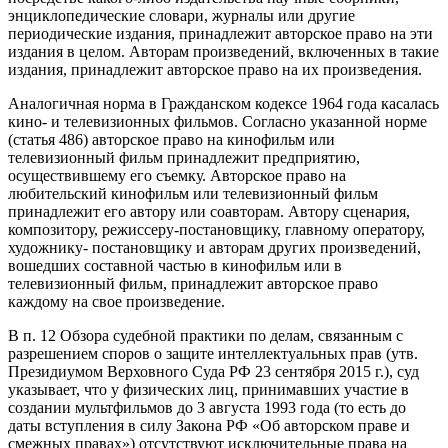
энциклопедические словари, журналы или другие
периодические издания, принадлежит авторское право на эти
издания в целом. Авторам произведений, включенных в такие
издания, принадлежит авторское право на их произведения.
Аналогичная норма в Гражданском кодексе 1964 года касалась
кино- и телевизионных фильмов. Согласно указанной норме
(статья 486) авторское право на кинофильм или
телевизионный фильм принадлежит предприятию,
осуществившему его съемку. Авторское право на
любительский кинофильм или телевизионный фильм
принадлежит его автору или соавторам. Автору сценария,
композитору, режиссеру-постановщику, главному оператору,
художнику- постановщику и авторам других произведений,
вошедших составной частью в кинофильм или в
телевизионный фильм, принадлежит авторское право
каждому на свое произведение.
В п. 12 Обзора судебной практики по делам, связанным с
разрешением споров о защите интеллектуальных прав (утв.
Президиумом Верховного Суда РФ 23 сентября 2015 г.), суд
указывает, что у физических лиц, принимавших участие в
создании мультфильмов до 3 августа 1993 года (то есть до
даты вступления в силу Закона РФ «Об авторском праве и
смежных правах») отсутствуют исключительные права на