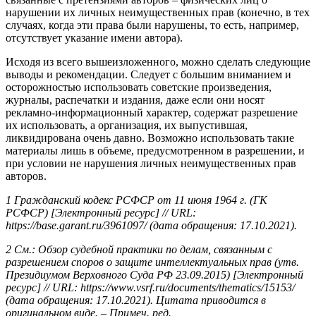
нарушении их личных неимущественных прав (конечно, в тех
случаях, когда эти права были нарушены, то есть, например,
отсутствует указание имени автора).
Исходя из всего вышеизложенного, можно сделать следующие
выводы и рекомендации. Следует с большим вниманием и
осторожностью использовать советские произведения,
журналы, распечатки и издания, даже если они носят
рекламно-информационный характер, содержат разрешение
их использовать, а организация, их выпустившая,
ликвидирована очень давно. Возможно использовать такие
материалы лишь в объеме, предусмотренном в разрешении, и
при условии не нарушения личных неимущественных прав
авторов.
1
Гражданский кодекс РСФСР от 11 июня 1964 г. (ГК
РСФСР
) [
Электронный ресурс
] // URL:
https://base.garant.ru/3961097/ (
дата обращения: 17.10.2021).
2
См.: Обзор судебной практики по делам, связанным с
разрешением споров о защите интеллектуальных прав (утв.
Президиумом Верховного Суда РФ 23.09.2015) [Электронный
ресурс
] // URL: https://www.vsrf.ru/documents/thematics/15153/
(
дата обращения: 17.10.2021). Цитата приводится в
оригинальном виде. – Примеч. ред.