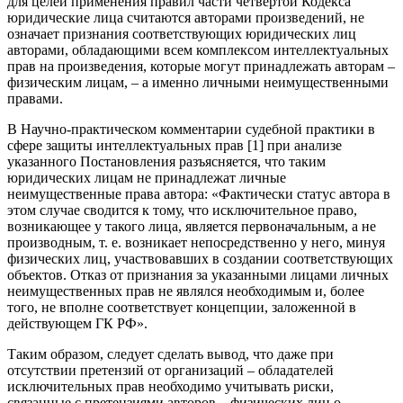
для целей применения правил части четвертой Кодекса
юридические лица считаются авторами произведений, не
означает признания соответствующих юридических лиц
авторами, обладающими всем комплексом интеллектуальных
прав на произведения, которые могут принадлежать авторам –
физическим лицам, – а именно личными неимущественными
правами.
В Научно-практическом комментарии судебной практики в
сфере защиты интеллектуальных прав [1] при анализе
указанного Постановления разъясняется, что таким
юридических лицам не принадлежат личные
неимущественные права автора: «Фактически статус автора в
этом случае сводится к тому, что исключительное право,
возникающее у такого лица, является первоначальным, а не
производным, т. е. возникает непосредственно у него, минуя
физических лиц, участвовавших в создании соответствующих
объектов. Отказ от признания за указанными лицами личных
неимущественных прав не являлся необходимым и, более
того, не вполне соответствует концепции, заложенной в
действующем ГК РФ».
Таким образом, следует сделать вывод, что даже при
отсутствии претензий от организаций – обладателей
исключительных прав необходимо учитывать риски,
связанные с претензиями авторов – физических лиц о