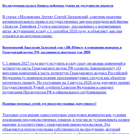
Без поддержки малого бизнеса реформы ударят по доступности лекарств
В статье «Московских Аптек» Сергей Заграевский, советник практики
антимонопольного права и государственных закупок юридической фирмы
«Залесов, Тимофеев, Гусев и партнеры», рассказывает о нормативных
актах, вступающих в силу с 1 сентября 2026 года, и объясняет, как они
отразятся на аптечном рынке.
Комментарий Анастасии Залесовой для «ЭЖ-Юрист» в отношении поправок в
Гражданский кодекс РФ, касающихся программ для ЭВМ
С 1 января 2027 года могут вступить в силу сразу несколько изменений в
четвертую часть Гражданского кодекс РФ согласно Законопроекту «О
внесении изменений в часть четвертую Гражданского кодекса Российской
Федерации (о правовом режиме программируемых средств как объектов
патентного права)». По состоянию на 3 августа 2026 года документ принят
Государственной Думой, одобрен Советом Федерации и ожидает
подписания Президентом РФ и официального опубликования.
Наценки торговых сетей: где проходит граница допустимого?
Торговые сети вправе самостоятельно определять коммерческие условия
реализации продовольственных товаров, в том числе устанавливать размер
наценки, в соответствии с гражданским законодательством. Это
объясняется переходом права собственности на продукцию, который
происходит при ее фактической передаче и оформлении всех необходимых