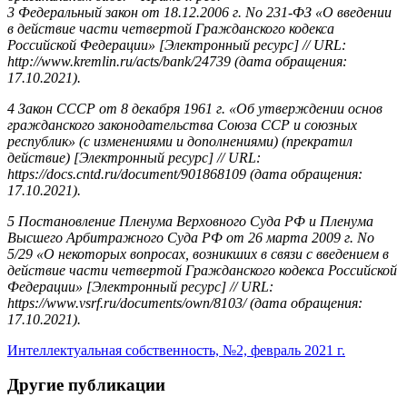
3
Федеральный закон от 18.12.2006 г
. No 231-
ФЗ «О введении
в действие части четвертой Гражданского кодекса
Российской Федерации»
[
Электронный ресурс
] // URL:
http://www.kremlin.ru/acts/bank/24739 (
дата обращения:
17.10.2021).
4
Закон СССР от 8 декабря 1961 г. «Об утверждении основ
гражданского законодательства Союза ССР и союзных
республик» (с изменениями и дополнениями) (прекратил
действие
) [
Электронный ресурс
] // URL:
https://docs.cntd.ru/document/901868109 (
дата обращения:
17.10.2021).
5
Постановление Пленума Верховного Суда РФ и Пленума
Высшего Арбитражного Суда РФ от 26 марта 2009 г. No
5/29 «О некоторых вопросах, возникших в связи с введением в
действие части четвертой Гражданского кодекса Российской
Федерации»
[
Электронный ресурс
] // URL:
https://www.vsrf.ru/documents/own/8103/ (
дата обращения:
17.10.2021).
Интеллектуальная собственность, №2, февраль 2021 г.
Другие публикации