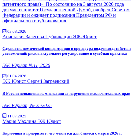
патентного права)». По состоянию на 3 августа 2026 года
документ принят Государственной Думой, одобрен Советом
Федерации и ожидает подписания Президентом РФ и
официального опубликования.
03.08.2026
Анастасия Залесова
Публикации
ЭЖ-Юрист
Cделки экономической концентрации и процедура подачи ходатайств и
уведомлений: риски, актуальное регулирование и судебная практика
ЭЖ-Юрист №11, 2026
01.04.2026
ЭЖ-Юрист
Сергей Заграевский
В России повышены компенсации за нарушение исключительных прав
ЭЖ-Юрист, № 25/2025
11.07.2025
Мария Махлина
ЭЖ-Юрист
Кириллица в приоритете: что меняется для бизнеса с марта 2026 г.