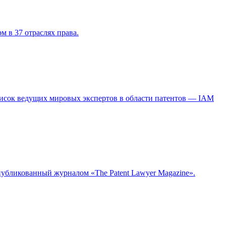
м в 37 отраслях права.
писок ведущих мировых экспертов в области патентов — IAM
публикованный журналом «The Patent Lawyer Magazine».