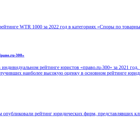
ейтинге WTR 1000 за 2022 год в категориях «Споры по товарным
раво.ru-300»
 индивидуальном рейтинге юристов «право.ru-300» за 2021 год
получивших наиболее высокую оценку в основном рейтинге юрид
ом опубликовали рейтинг юридических фирм, представлявших кл