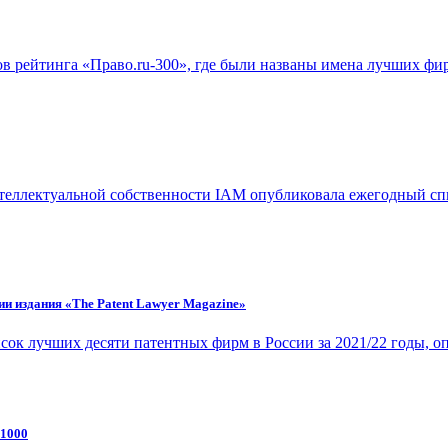
ов рейтинга «Право.ru-300», где были названы имена лучших фир
нтеллектуальной собственности IAM опубликовала ежегодный с
ии издания «The Patent Lawyer Magazine»
сок лучших десяти патентных фирм в России за 2021/22 годы, о
 1000