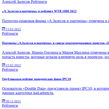
Алексей Залесов
Рейтинги
«А. Залесов и партнеры» в рейтинге WTR 1000 2022
Патентно-правовая фирма «А.Залесов и партнеры» отмечена в р
15.03.2022
Рейтинги
Партнеры «А.Залесов и партнеры» в списке рекомендованных юристов «П
Алексей Залесов, Ирина Озолина и Мария Махлина отмечены в
попасть юристы, которые играли ключевую роль в проектах, 
15.02.2022
Рейтинги
Опубликован рейтинг юридических фирм IPC10
Основатели «Double Data» представили проект IPC10, в котор
данных картотеки kad.arbirtr.ru.
30.12.2021
Рейтинги