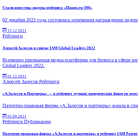
Стали известны лидеры рейтинга «Право.ru-300»
02 декабря 2021 года состоялась церемония награждения лидер
15.12.2021
Рейтинги
Алексей Залесов в списке IAM Global Leaders 2022
Всемирно признанная медиа-платформа для бизнеса в сфере и
Global Leaders 2022.
01.12.2021
Алексей Залесов
Рейтинги
«А.Залесов и Партнеры» — в рейтинге лучших юридических фирм по верс
Патентно-правовая фирма «А.Залесов и партнеры» вошла в спи
05.09.2021
Рейтинги
Публикации
Патентно-правовая фирма «А.Залесов и партнеры» в рейтинге IAM Patent