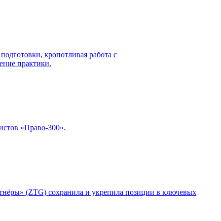
подготовки, кропотливая работа с
ение практики.
истов «Право-300».
ртнёры» (ZTG) сохранила и укрепила позиции в ключевых