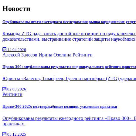
Новости
Опубликованы итоги ежегодного исследования рынка юридических услу
Команда ZTG рада занять достойные позиции по ряду ключевых
доказательствами, выстраивание стратегий защиты наукоёмких
14.04.2026
Алексей Залесов
Ирина Озолина
Рейтинги
Право-300: опубликованы результаты индивидуального рейтинга юристо
Юристы «Залесов, Тимофеев, Гусев и партнёры» (ZTG) удержи
02.03.2026
Рейтинги
Право-300 2025: подтверждённые позиции, усиленные практики
Опубликованы результаты ежегодного рейтинга «Право-300». В
практиках.
05.12.2025