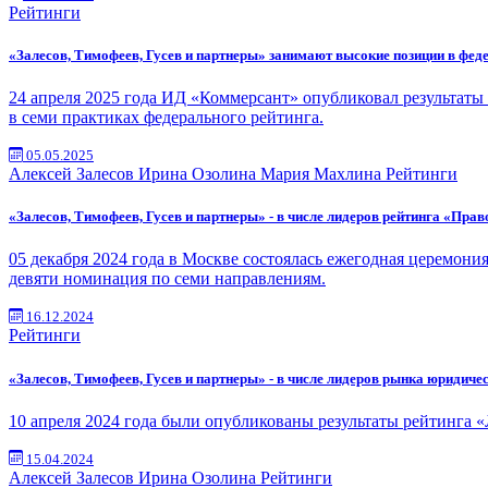
Рейтинги
«Залесов, Тимофеев, Гусев и партнеры» занимают высокие позиции в фе
24 апреля 2025 года ИД «Коммерсант» опубликовал результаты
в семи практиках федерального рейтинга.
05.05.2025
Алексей Залесов
Ирина Озолина
Мария Махлина
Рейтинги
«Залесов, Тимофеев, Гусев и партнеры» - в числе лидеров рейтинга «Прав
05 декабря 2024 года в Москве состоялась ежегодная церемони
девяти номинация по семи направлениям.
16.12.2024
Рейтинги
«Залесов, Тимофеев, Гусев и партнеры» - в числе лидеров рынка юридиче
10 апреля 2024 года были опубликованы результаты рейтинга
15.04.2024
Алексей Залесов
Ирина Озолина
Рейтинги