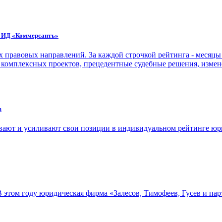
г ИД «Коммерсантъ»
 правовых направлений. За каждой строчкой рейтинга - месяцы 
 комплексных проектов, прецедентные судебные решения, измен
в
вают и усиливают свои позиции в индивидуальном рейтинге юр
 этом году юридическая фирма «Залесов, Тимофеев, Гусев и па