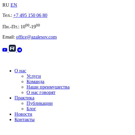
RU
EN
Тел.:
+7 495 150 06 80
00
00
Пн.-Пт.: 10
-19
Email:
office@azalesov.com
О нас
Услуги
Команда
Наши преимущества
О нас говорят
Практика
Публикации
Блог
Новости
Контакты