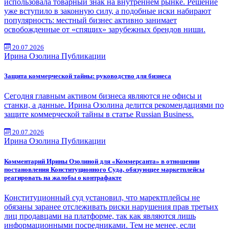
использовала товарный знак на внутреннем рынке. Решение
уже вступило в законную силу, а подобные иски набирают
популярность: местный бизнес активно занимает
освобожденные от «спящих» зарубежных брендов ниши.
20.07.2026
Ирина Озолина
Публикации
Защита коммерческой тайны: руководство для бизнеса
Сегодня главным активом бизнеса являются не офисы и
станки, а данные. Ирина Озолина делится рекомендациями по
защите коммерческой тайны в статье Russian Business.
20.07.2026
Ирина Озолина
Публикации
Комментарий Ирины Озолиной для «Коммерсанта» в отношении
постановления Конституционного Суда, обязующее маркетплейсы
реагировать на жалобы о контрафакте
Конституционный суд установил, что маректплейсы не
обязаны заранее отслеживать риски нарушения прав третьих
лиц продавцами на платформе, так как являются лишь
информационными посредниками. Тем не менее, если