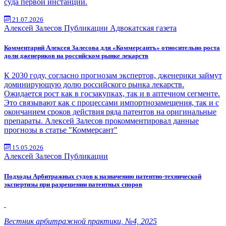
суда первой инстанции.
21.07.2026
Алексей Залесов
Публикации
Адвокатская газета
Комментарий Алексея Залесова для «Коммерсантъ» относительно роста
доли дженериков на российском рынке лекарств
К 2030 году, согласно прогнозам экспертов, дженерики займут
доминирующую долю российского рынка лекарств.
Ожидается рост как в госзакупках, так и в аптечном сегменте.
Это связывают как с процессами импортнозамещения, так и с
окончанием сроков действия ряда патентов на оригинальные
препараты. Алексей Залесов прокомментировал данные
прогнозы в статье "Коммерсант"
15.05.2026
Алексей Залесов
Публикации
Подходы Арбитражных судов к назначению патентно-технической
экспертизы при разрешении патентных споров
Вестник арбитражной практики, №4, 2025